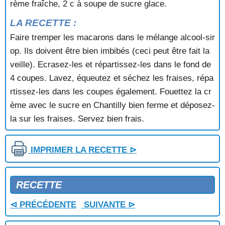
rème fraîche, 2 c à soupe de sucre glace.
GALETTE A L'ANIS
GALETTE A L'ORANGE
LA RECETTE :
GALETTE AUX ABRICOTS
Faire tremper les macarons dans le mélange alcool-sir
GALETTE AUX AMANDES
GALETTE AUX POMMES
op. Ils doivent être bien imbibés (ceci peut être fait la
GALETTE BRETONNE
veille). Ecrasez-les et répartissez-les dans le fond de
GALETTE DES ROIS
4 coupes. Lavez, équeutez et séchez les fraises, répa
GALETTE DES ROIS A LA MODE BRETONNE
rtissez-les dans les coupes également. Fouettez la cr
GALETTE DES ROIS FOURREE AUX AMANDES
ème avec le sucre en Chantilly bien ferme et déposez-
GALETTE FEUILLETEE A LA CONFITURE
la sur les fraises. Servez bien frais.
GALETTE FOURREE
GALETTE FOURREE NICOISE
GALETTE PEROUGIENNE
IMPRIMER LA RECETTE ⊳
GATEAU A LA CREME FRAICHE
GATEAU A LA RHUBARBE
GATEAU A L'ANANAS
RECETTE
GATEAU ALEXANDRA
GATEAU AMANDINE
⊲ PRÉCÉDENTE
SUIVANTE ⊳
GATEAU ARGENTE
GATEAU AU CHOCOLAT