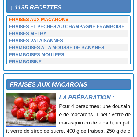
FRAISES AU PORTO
↓ 1135 RECETTES ↓
FRAISES AU VIN DE CANNELLE
FRAISES AUX MACARONS
FRAISES ET PECHES AU CHAMPAGNE FRAMBOISE
FRAISES MELBA
FRAISES VALAISANNES
FRAMBOISES A LA MOUSSE DE BANANES
FRAMBOISES MOULEES
FRAMBOISINE
FRENCHI PAN
FRIANDISES MARBREES
FROMAGE BLANC A L'ORANGE
FRAISES AUX MACARONS
FROMAGE BLANC AUX FRAMBOISES
LA PRÉPARATION :
FROMAGE BLANC AUX FRUITS
FROMAGE BLANC AUX FRUITS ET AU MIEL
Pour 4 personnes: une douzain
FROMAGE BLANC AUX MYRTILLES
e de macarons, 1 petit verre de
FRUITS A LA CONDE
marasquin ou de kirsch, un pet
FRUITS CONFITS
it verre de sirop de sucre, 400 g de fraises, 250 g de c
GALETTE A LA CREME FRANGIPANE