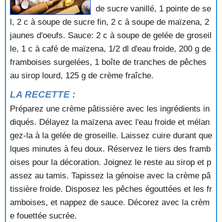
GLACE AUX FRUITS FRAIS
de sucre vanillé, 1 pointe de se
GLACE AUX KIWIS
l, 2 c à soupe de sucre fin, 2 c à soupe de maïzena, 2
GLACE AUX MARRONS
jaunes d'oeufs. Sauce: 2 c à soupe de gelée de groseil
GLACE AUX MARRONS
le, 1 c à café de maïzena, 1/2 dl d'eau froide, 200 g de
GLACE AUX PECHES
framboises surgelées, 1 boîte de tranches de pêches
GLACE AUX POIRES AU SIROP
au sirop lourd, 125 g de crème fraîche.
GLACE MONTMORENCY
GLACE PRALINEE
LA RECETTE :
GLACE VANILLE AU COULIS D'ABRICOTS
Préparez une crème pâtissière avec les ingrédients in
GOUNOD
diqués. Délayez la maïzena avec l'eau froide et mélan
GRANITE AU CAFE
GRANITE AUX GROSEILLES
gez-la à la gelée de groseille. Laissez cuire durant que
GRATIN D'ANANAS
lques minutes à feu doux. Réservez le tiers des framb
GRATIN DE FRAMBOISES AU SABAYON A L'ORANGE
oises pour la décoration. Joignez le reste au sirop et p
GRATIN DE FRUITS AU SABAYON
assez au tamis. Tapissez la génoise avec la crème pâ
GRATIN DE MANDARINES A LA CREME D'AMANDES
tissière froide. Disposez les pêches égouttées et les fr
DOUCES
amboises, et nappez de sauce. Décorez avec la crèm
GRATIN DE PECHES DE VIGNE
GRATIN DE POIRES
e fouettée sucrée.