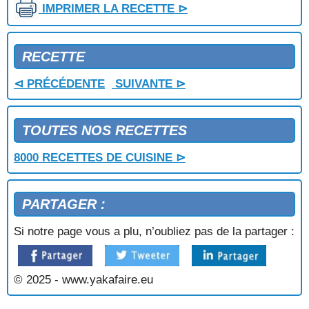
IMPRIMER LA RECETTE ⊳
CONFITS
BUCHE AUX COPEAUX DE CHOCOLAT
BUCHE AUX FRUITS ROUGES
RECETTE
BUCHE AUX MARRONS
BUCHE AUX TROIS COULEURS
⊲ PRÉCÉDENTE
SUIVANTE ⊳
BUCHE BLANCHE
BUCHE BRESILIENNE
BUCHE DE MARRONS
TOUTES NOS RECETTES
BUCHE DE NOEL
BUCHE GLACEE AU CAFE
8000 RECETTES DE CUISINE ⊳
BUCHE GLACEE AUX KIWIS
BUCHE MERINGUEE AU CHOCOLAT ET AU CAFE
PARTAGER :
CAFE LIEGEOIS
CAKE
Si notre page vous a plu, n’oubliez pas de la partager :
CAKE A L'ANIS
CAKE A L'ORANGE
CAKE A L'ORANGE ET AU YAOURT
© 2025 - www.yakafaire.eu
CAKE AU CHOCOLAT
CAKE AU CITRON