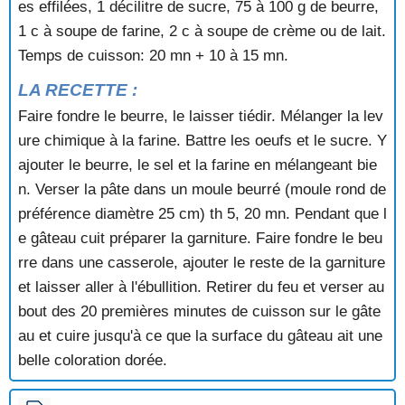
es effilées, 1 décilitre de sucre, 75 à 100 g de beurre,
BRANDON NORMAND
BRESILIEN
1 c à soupe de farine, 2 c à soupe de crème ou de lait.
BRESILIENS
Temps de cuisson: 20 mn + 10 à 15 mn.
BRIOCHE
LA RECETTE :
BRIOCHE A L'ANIS
BRIOCHE A L'ORANGE
Faire fondre le beurre, le laisser tiédir. Mélanger la lev
BRIOCHE AU BEURRE
ure chimique à la farine. Battre les oeufs et le sucre. Y
BRIOCHE AUX FRAMBOISES
ajouter le beurre, le sel et la farine en mélangeant bie
BRIOCHE AUX FRUITS
n. Verser la pâte dans un moule beurré (moule rond de
BRIOCHE AUX POMMES
préférence diamètre 25 cm) th 5, 20 mn. Pendant que l
BRIOCHE DE NOEL
BRIOCHE FARCIE
e gâteau cuit préparer la garniture. Faire fondre le beu
BRIOCHE MARBREE
rre dans une casserole, ajouter le reste de la garniture
BRIOCHE PASCALE
et laisser aller à l'ébullition. Retirer du feu et verser au
BRIOCHIN AUX FRUITS
bout des 20 premières minutes de cuisson sur le gâte
BROWNIES
au et cuire jusqu'à ce que la surface du gâteau ait une
BROWNIES AU CHOCOLAT ET AUX AMANDES
belle coloration dorée.
BUCHE AU CHOCOLAT ET AUX MARRONS
BUCHE AU CHOCOLAT ET AUX RAISINS SECS
BUCHE AU CHOCOLAT, ORANGE ET GINGEMBRE