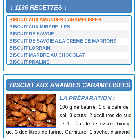
BEIGNETS SOUFFLES
↓ 1135 RECETTES ↓
BISCUIT AU MARC
BISCUIT AUX AMANDES CARAMELISEES
BISCUIT AUX MIRABELLES
BISCUIT DE SAVOIE
BISCUIT DE SAVOIE A LA CREME DE MARRONS
BISCUIT LORRAIN
BISCUIT MARBRE AU CHOCOLAT
BISCUIT PRALINE
BISCUIT ROULE
BISCUITS AUX POMMES ET AUX DATTES
BLANC-MANGER AUX FRAISES ET AUX CERISES
BISCUIT AUX AMANDES CARAMELISEES
BLANCS MANGERS A LA CREME DE PISTACHES
LA PRÉPARATION :
BOMBE AUX AMANDES ET AU CAFE
BOMBE DE NOEL A L'ORANGE
100 g de beurre, 1 c à café de
BOMBE DE NOEL AUX MARRONS
sel, 3 oeufs, 2 décilitres de suc
BOUCHEES A LA NOIX DE COCO
re, 1 c à café de levure chimiq
BOUILLIE AU CHOCOLAT
ue, 3 décilitres de farine. Garniture: 1 sachet d'amand
BOULE AUX RAISINS