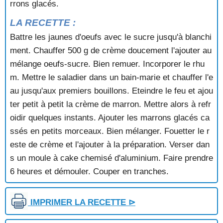
rrons glacés.
GRATIN DE POIRES AUX KIWIS
GRATIN DE POIRES AUX MACARONS
LA RECETTE :
GRATIN DE POIRES ET DE MURES
Battre les jaunes d'oeufs avec le sucre jusqu'à blanchi
GRATIN DE POMMES
GRATIN DE POMMES A LA FRANGIPANE
ment. Chauffer 500 g de crème doucement l'ajouter au
GRATIN DE POMMES AU CIDRE
mélange oeufs-sucre. Bien remuer. Incorporer le rhu
GRATIN DE POMMES AUX AMANDES
m. Mettre le saladier dans un bain-marie et chauffer l'e
GRECO
au jusqu'aux premiers bouillons. Eteindre le feu et ajou
GRENOBLOIS
ter petit à petit la crème de marron. Mettre alors à refr
GROSEILLES CARDINAL
oidir quelques instants. Ajouter les marrons glacés ca
GROSEILLES CHARLOTTE
GROSEILLES GIVREES
ssés en petits morceaux. Bien mélanger. Fouetter le r
ILE FLOTTANTE AUX NOIX
este de crème et l'ajouter à la préparation. Verser dan
JALOUSIE AUX ABRICOTS
s un moule à cake chemisé d'aluminium. Faire prendre
KISSEL AU CAFE
6 heures et démouler. Couper en tranches.
KIWIS GARNIS
KONAKRY
KOUGLOF A LA HONGROISE
IMPRIMER LA RECETTE ⊳
KOUGLOF AUX FRAMBOISES
KOUGLOF AUX NOISETTES