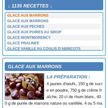
GLACE AUX FRUITS FRAIS
↓ 1135 RECETTES ↓
GLACE AUX KIWIS
GLACE AUX MARRONS
GLACE AUX MARRONS
GLACE AUX PECHES
GLACE AUX POIRES AU SIROP
GLACE MONTMORENCY
GLACE PRALINEE
GLACE VANILLE AU COULIS D'ABRICOTS
GOUNOD
GRANITE AU CAFE
GRANITE AUX GROSEILLES
GLACE AUX MARRONS
GRATIN D'ANANAS
LA PRÉPARATION :
GRATIN DE FRAMBOISES AU SABAYON A L'ORANGE
GRATIN DE FRUITS AU SABAYON
4 jaunes d'oeufs, 150 g de sucr
GRATIN DE MANDARINES A LA CREME D'AMANDES
e en poudre, 750 g de crème fr
DOUCES
aîche, 20 cl de rhum blanc, 40
GRATIN DE PECHES DE VIGNE
0 g de purée de marrons nature ou vanillée, 4 ou 5 ma
GRATIN DE POIRES