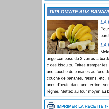
ENTREMETS AU CAFE
ENTREMETS AUX MARRONS ET A
DIPLOMATE AUX BANAN
ENTREMETS AUX MARRONS ET 
LA 
ENTREMETS AUX POMMES
ENTREMETS GLACE AU CARAME
Pour
ENTREMETS MARTINIQUAIS
bord
FAR AUX POMMES
FAR AUX PRUNES
LA 
FAR BRETON
Méla
FARCE POUR BRIOCHE
ange composé de 2 verres à bordeau
FESTIVAL D'AVOCATS
c des biscuits. Faites tremper les
FEUILLANTINE DE MIRABELLES
une couche de bananes au fond du
FEUILLANTINE DE PECHES
FEUILLES DE CHOCOLAT
couche de bananes, raisins, etc. Te
FEUILLETE AUX FRAISES
unes d'oeufs dans une terrine. Ve
FEUILLETES AUX AMANDES
régner. Mettez au four moyen au 
FIGUES A LA CREME DE MENTHE
FIGUES AU FOUR
FIGUES AU SIROP
IMPRIMER LA RECETTE ⊳