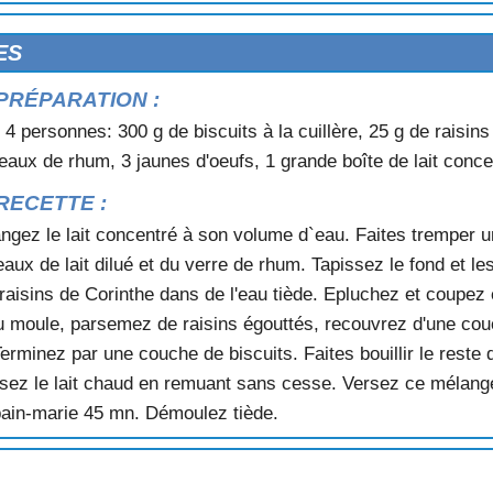
 L'ANANAS
ES
AU CHOCOLAT
PRÉPARATION :
L
 4 personnes: 300 g de biscuits à la cuillère, 25 g de raisin
eaux de rhum, 3 jaunes d'oeufs, 1 grande boîte de lait conce
RECETTE :
ngez le lait concentré à son volume d`eau. Faites tremper un
x de lait dilué et du verre de rhum. Tapissez le fond et le
 raisins de Corinthe dans de l'eau tiède. Epluchez et coupez
 moule, parsemez de raisins égouttés, recouvrez d'une couc
rminez par une couche de biscuits. Faites bouillir le reste d
rsez le lait chaud en remuant sans cesse. Versez ce mélange 
bain-marie 45 mn. Démoulez tiède.