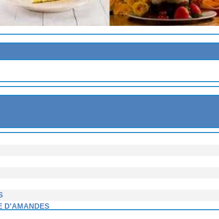
ES
 MURES
S
E D'AMANDES