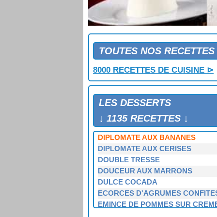
DELICIEUX AUX AMANDES
DELICIEUX AUX POIRES
DELICIEUX DE PECHES ET FRAIS
DESSERT A DEUX FRUITS
DESSERT AUX FRAMBOISES
TOUTES NOS RECETTES
DESSERT AUX POIRES
8000 RECETTES DE CUISINE ⊳
DESSERT AUX POMMES ET AUX
DESSERT CARAMELISE AU CAFE
DESSERT GLACE AUX FRAISES
LES DESSERTS
DIPLOMATE
DIPLOMATE A LA CONFITURE
↓ 1135 RECETTES ↓
DIPLOMATE AUX ABRICOTS
DIPLOMATE AUX BANANES
DIPLOMATE AUX CERISES
DOUBLE TRESSE
DOUCEUR AUX MARRONS
DULCE COCADA
ECORCES D'AGRUMES CONFITE
EMINCE DE POMMES SUR CREM
ENTRE POMMES ET MARRONS