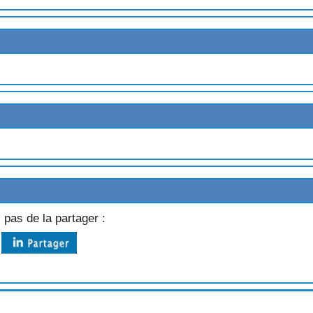
AT
S
MMES
 pas de la partager :