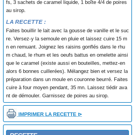
fs, 3 sachets de caramel liquide, 1 boîte 4/4 de poires
CREME AU CHOCOLAT ET AUX MANDARINES
CREME AU CITRON
au sirop.
CREME AU CITRON ET AUX CERISES
LA RECETTE :
CREME AU MOKA
CREME AU PAMPLEMOUSSE
Faites bouillir le lait avec la gousse de vanille et le suc
CREME AUX AMANDES
re. Versez-y la semoule en pluie et laissez cuire 15 m
CREME AUX ANANAS
n en remuant. Joignez les raisins gonflés dans le rhu
CREME AUX FRAISES
m chaud, le rhum et les oeufs battus en omelette ainsi
CREME AUX FRAMBOISES
que le caramel (existe aussi en bouteilles, mettez-en
CREME AUX PECHES
alors 6 bonnes cuillerées). Mélangez bien et versez la
CREME AUX POMMES
CREME BRULEE AUX POIRES
préparation dans un moule en couronne beurré. Faites
CREME CAIFFA
cuire à four moyen pendant, 35 mn. Laissez tiédir ava
CREME CARAMEL AUX FRUITS CONFITS
nt de démouler. Garnissez de poires au sirop.
CREME CATALANE
CREME CHOCOLAT
CREME D'ABRICOTS
IMPRIMER LA RECETTE ⊳
CREME DE BANANES
CREME DE FIGUES
CREME DE FRUITS AUX FLOCONS D'AVOINE