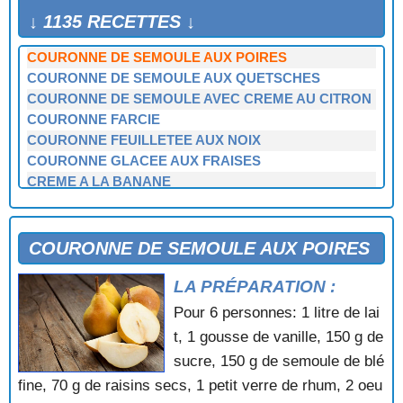
COURONNE AU SUCRE CANDI
↓ 1135 RECETTES ↓
COURONNE DE RIZ AUX PRUNEAUX
COURONNE DE SEMOULE AUX POIRES
COURONNE DE SEMOULE AUX QUETSCHES
COURONNE DE SEMOULE AVEC CREME AU CITRON
COURONNE FARCIE
COURONNE FEUILLETEE AUX NOIX
COURONNE GLACEE AUX FRAISES
CREME A LA BANANE
CREME A LA GOYAVE
CREME A LA NOIX DE COCO
CREME AMANDES ET CHOCOLAT
COURONNE DE SEMOULE AUX POIRES
CREME ANGLAISE AU CHOCOLAT
LA PRÉPARATION :
CREME AU BEURRE A LA VANILLE
CREME AU BEURRE AU CAFE
Pour 6 personnes: 1 litre de lai
CREME AU BEURRE AU CHOCOLAT
t, 1 gousse de vanille, 150 g de
CREME AU CAFE
sucre, 150 g de semoule de blé
CREME AU CHOCOLAT
fine, 70 g de raisins secs, 1 petit verre de rhum, 2 oeu
CREME AU CHOCOLAT ET AUX AMANDES