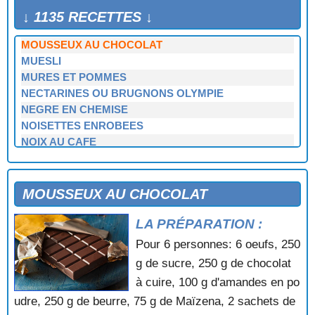
MOUSSE GLACEE AU CITRON VERT
↓ 1135 RECETTES ↓
MOUSSE POLONAISE
MOUSSEUX AU CHOCOLAT
MUESLI
MURES ET POMMES
NECTARINES OU BRUGNONS OLYMPIE
NEGRE EN CHEMISE
NOISETTES ENROBEES
NOIX AU CAFE
NOIX AU CHOCOLAT
NOIX DU BRESIL CHOCOLATEES
NOUGATINE GLACEE A LA MANDARINE IMPERIALE
MOUSSEUX AU CHOCOLAT
OEUFS A LA NEIGE
LA PRÉPARATION :
OEUFS A LA NEIGE AU COULIS DE FRAISES
OEUFS AU NID
Pour 6 personnes: 6 oeufs, 250
OMELETTE AU CHOCOLAT
g de sucre, 250 g de chocolat
OMELETTE AUX ABRICOTS
à cuire, 100 g d'amandes en po
OMELETTE AUX CERISES
udre, 250 g de beurre, 75 g de Maïzena, 2 sachets de
OMELETTE AUX FRAMBOISES