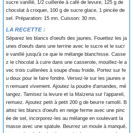
sucre vanillé, 1/2 cuillerée à café de levure, 125 g de
OMELETTE COMME SOUS LES TROPIQUES
OMELETTE FLAMBEE
chocolat à croquer, 100 g de sucre glace, 1 pincée de
OMELETTE FLAMBEE A LA CONFITURE
sel. Préparation: 15 mn. Cuisson: 30 mn.
OMELETTE FLAMBEE AUX FRAISES
LA RECETTE :
OMELETTE GOURMANDISE
OMELETTE MACEDOINE
Séparez les blancs d'oeufs des jaunes. Fouettez les ja
OMELETTE NORVEGIENNE
unes d'oeufs dans une terrine avec le sucre et le sucr
OMELETTE ROUENNAISE
e vanillé jusqu'à ce que le mélange blanchisse. Casse
OMELETTE SOUFFLEE AUX FRAISES
z le chocolat à cuire dans une casserole, mouillez-le a
OPERA
vec trois cuillerées à soupe d'eau froide. Portez sur fe
ORANGES A LA CANNELLE
ORANGES A LA GLACE VANILLE
u doux pour le faire fondre. Versez-le sur les jaunes e
ORANGES AU SIROP
n remuant vivement. Ajoutez la poudre d'amandes, mé
ORANGES FARCIES AU FROMAGE BLANC
langez. Tamisez la levure et la Maïzena sur l'appareil,
ORANGES FOURREES
remuez. Ajoutez petit à petit 200 g de beurre ramolli. B
ORANGES GIVREES
attez les blancs d'oeufs en neige ferme avec une pinc
ORANGES GLACEES
ée de sel, incorporez-les au mélange en soulevant la
ORANGES MEDICIS
ORANGES NEIGEUSES
masse avec une spatule. Beurrez un moule à manqué,
ORANGES, SAUCE AU CHOCOLAT