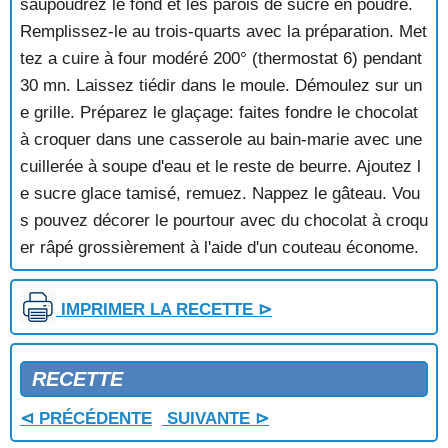
saupoudrez le fond et les parois de sucre en poudre.
ORANGETTES AU CHOCOLAT
Remplissez-le au trois-quarts avec la préparation. Met
PAIN A LA BANANE
tez a cuire à four modéré 200° (thermostat 6) pendant
PAIN AU BEURRE
30 mn. Laissez tiédir dans le moule. Démoulez sur un
PAIN AU GINGEMBRE
e grille. Préparez le glaçage: faites fondre le chocolat
PAIN AUX FRUITS CONFITS
PAIN AUX NOIX
à croquer dans une casserole au bain-marie avec une
PAIN BRIOCHE
cuillerée à soupe d'eau et le reste de beurre. Ajoutez l
PAIN DE DATTES AUX NOIX
e sucre glace tamisé, remuez. Nappez le gâteau. Vou
PAIN DE GENES AUX FRUITS
s pouvez décorer le pourtour avec du chocolat à croqu
PAIN DE NOEL
er râpé grossièrement à l'aide d'un couteau économe.
PAIN DE NOEL DRESDEN
PAIN DE NOIX VAUDOIS
PAIN DE RIZ AUX FRUITS
IMPRIMER LA RECETTE ⊳
PAIN D'EPICE
PAIN D'EPICE FECAMPOIS
PAIN DES HOURIS
RECETTE
PAIN PERDU
PAIN PERDU AUX FRUITS CONFITS
⊲ PRÉCÉDENTE
SUIVANTE ⊳
PAIN PERDU AUX FRUITS FRAIS