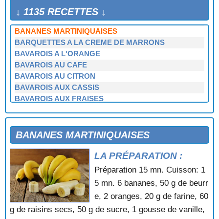
BANANES FLAMBEES
↓ 1135 RECETTES ↓
BANANES FLAMBEES AU CURACAO
BANANES MARTINIQUAISES
BARQUETTES A LA CREME DE MARRONS
BAVAROIS A L'ORANGE
BAVAROIS AU CAFE
BAVAROIS AU CITRON
BAVAROIS AUX CASSIS
BAVAROIS AUX FRAISES
BAVAROIS AUX MANGUES
BAVAROIS AUX MYRTILLES
BAVAROIS AUX NOISETTES
BANANES MARTINIQUAISES
BEIGNETS AUX BANANES
LA PRÉPARATION :
BEIGNETS AUX FLEURS D'ACACIA
BEIGNETS AUX POMMES
Préparation 15 mn. Cuisson: 1
BEIGNETS AUX POMMES ET AUX FRUITS
5 mn. 6 bananes, 50 g de beurr
BEIGNETS D'ANANAS
e, 2 oranges, 20 g de farine, 60
BEIGNETS DE POTIMARRON
g de raisins secs, 50 g de sucre, 1 gousse de vanille,
BEIGNETS GLACES A L'ORANGE