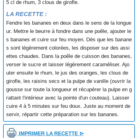
5 cl de rhum, 3 clous de girofle.
BEIGNETS SOUFFLES
BISCUIT AU MARC
LA RECETTE :
BISCUIT AUX AMANDES CARAMELISEES
Fendre les bananes en deux dans le sens de la longue
BISCUIT AUX MIRABELLES
BISCUIT DE SAVOIE
ur. Mettre le beurre à fondre dans une poêle, ajouter le
BISCUIT DE SAVOIE A LA CREME DE MARRONS
s bananes et cuire sur feu moyen. Dès que les banane
BISCUIT LORRAIN
s sont légèrement colorées, les disposer sur des assi
BISCUIT MARBRE AU CHOCOLAT
ettes chaudes. Dans la poêle de cuisson des bananes,
BISCUIT PRALINE
verser le sucre et laisser légèrement caraméliser. Ajo
BISCUIT ROULE
uter ensuite le rhum, le jus des oranges, les clous de
BISCUITS AUX POMMES ET AUX DATTES
BLANC-MANGER AUX FRAISES ET AUX CERISES
girofle, les raisins secs et la pulpe de vanille (ouvrir la
BLANCS MANGERS A LA CREME DE PISTACHES
gousse sur toute la longueur et récupérer la pulpe en g
BOMBE AUX AMANDES ET AU CAFE
rattant l'intérieur avec la pointe d'un couteau). Laisser
BOMBE DE NOEL A L'ORANGE
cuire 4 à 5 minutes sur feu doux. Juste au moment de
BOMBE DE NOEL AUX MARRONS
servir, répartir cette préparation sur les bananes.
BOUCHEES A LA NOIX DE COCO
BOUILLIE AU CHOCOLAT
BOULE AUX RAISINS
IMPRIMER LA RECETTE ⊳
BRANDON NORMAND