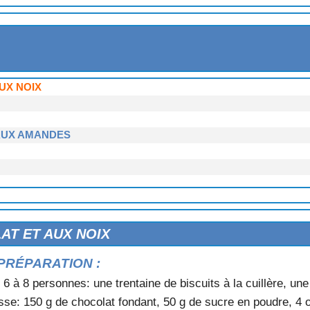
'ORANGE
UX COINGS
UX NOIX
AUX AMANDES
AT ET AUX NOIX
T AUX FRAISES
PRÉPARATION :
SON
ES
 6 à 8 personnes: une trentaine de biscuits à la cuillère, une
se: 150 g de chocolat fondant, 50 g de sucre en poudre, 4 