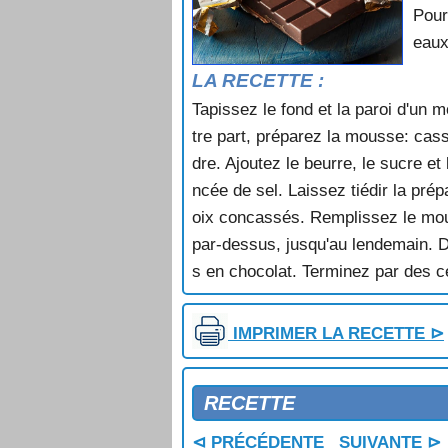
Pour
CHARLOTTE AUX MARRONS GL
eaux
CHARLOTTE AUX NOISETTES
CHARLOTTE AUX NOIX
LA RECETTE :
CHARLOTTE AUX PECHES
Tapissez le fond et la paroi d'un m
CHARLOTTE AUX POIRES
tre part, préparez la mousse: cas
CHARLOTTE AUX POMMES
CHARLOTTE AUX POMMES ET AU
dre. Ajoutez le beurre, le sucre et
CHARLOTTE AUX PRUNEAUX ET
ncée de sel. Laissez tiédir la pré
CHARLOTTE CASSIS FRAMBOIS
oix concassés. Remplissez le moul
CHARLOTTE CREOLE
par-dessus, jusqu'au lendemain. D
CHARLOTTE DE MACARONS AU
s en chocolat. Terminez par des c
CHARLOTTE DE POIRES AU CASS
CHARLOTTE DE PRUNEAUX AUX 
CHARLOTTE GLACEE
IMPRIMER LA RECETTE ⊳
CHARLOTTE GLACEE ARDECHOI
CHARLOTTE GLACEE AUX MAR
CHARLOTTE RUSSE
RECETTE
CHAUSSONS AU FROMAGE BLA
CHEESE CAKE
⊲ PRÉCÉDENTE
SUIVANTE ⊳