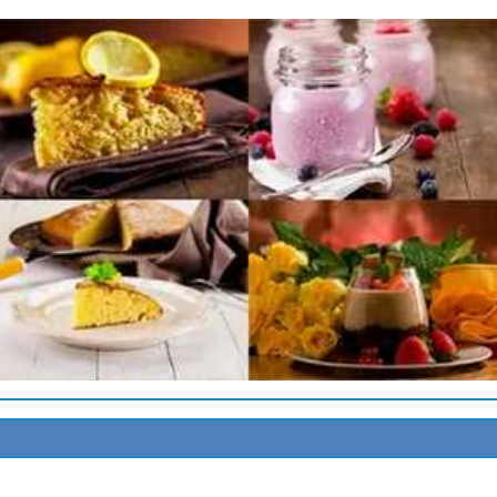
T
AUX
ROMAGE BLANC
ITRON VERT