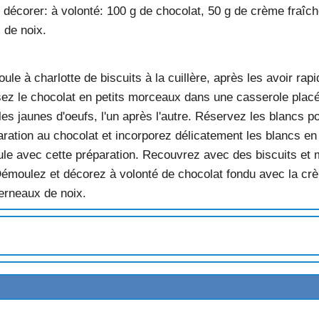
 décorer: à volonté: 100 g de chocolat, 50 g de crème fraîch
ACES
 de noix.
oule à charlotte de biscuits à la cuillère, après les avoir r
sez le chocolat en petits morceaux dans une casserole placé
X RAISINS
 les jaunes d'oeufs, l'un après l'autre. Réservez les blancs p
 AUX POMMES
paration au chocolat et incorporez délicatement les blancs e
E
e avec cette préparation. Recouvrez avec des biscuits et m
émoulez et décorez à volonté de chocolat fondu avec la crè
 CHOCOLAT
erneaux de noix.
IS
ABRICOTS SECS
SE
RONS
NC