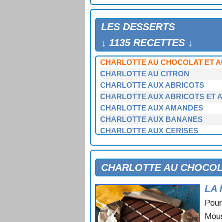
CHARLOTTE A L'ORANGE
CHARLOTTE ANTILLAISE
LES DESSERTS
CHARLOTTE AU CHOCOLAT
CHARLOTTE AU CHOCOLAT A L
↓ 1135 RECETTES ↓
CHARLOTTE AU CHOCOLAT ET A
CHARLOTTE AU CHOCOLAT ET A
CHARLOTTE AU CITRON
CHARLOTTE AUX ABRICOTS
CHARLOTTE AUX ABRICOTS ET 
CHARLOTTE AUX AMANDES
CHARLOTTE AUX BANANES
CHARLOTTE AUX CERISES
CHARLOTTE AUX COINGS
CHARLOTTE AUX FRAISES
CHARLOTTE AUX FRAMBOISES
CHARLOTTE AU CHOCOL
CHARLOTTE AUX FRAMBOISES E
LA 
CHARLOTTE AUX FRUITS DE SAI
CHARLOTTE AUX FRUITS ROUG
Pour
CHARLOTTE AUX FRUITS SECS
Mous
CHARLOTTE AUX MARRONS