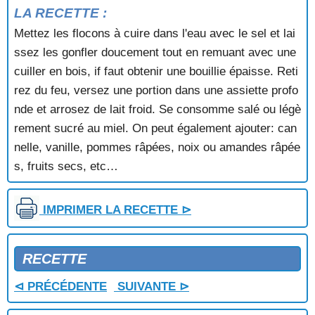
PUDDING DE SEMOULE
LA RECETTE :
PUDDING DE SEMOULE AUX FRAMBOISES
Mettez les flocons à cuire dans l'eau avec le sel et lai
PUDDING SAUCE FRAMBOISE
ssez les gonfler doucement tout en remuant avec une
PUDDING SOUFFLE A LA SAUCE CARAMEL
PUITS AUX FRAISES
cuiller en bois, if faut obtenir une bouillie épaisse. Reti
PUITS D'AMOUR
rez du feu, versez une portion dans une assiette profo
PUITS D'AMOUR AU CHOCOLAT ET AUX
nde et arrosez de lait froid. Se consomme salé ou légè
MIRABELLES
rement sucré au miel. On peut également ajouter: can
PUREE DE MARRONS
nelle, vanille, pommes râpées, noix ou amandes râpée
PUREE DE MARRONS POUR ENTREMETS
s, fruits secs, etc…
PUREE DE POIRES GRATINEE
PYRAMIDES CHANTILLY
QUATRE QUART AUX POMMES
IMPRIMER LA RECETTE ⊳
QUATRE QUART ROYAL
QUATRE QUARTS A LA RHUBARBE
QUATRE QUARTS AUX NOIX
RECETTE
QUATRE QUARTS AUX POIRES
QUATRE QUARTS AUX PRUNEAUX
⊲ PRÉCÉDENTE
SUIVANTE ⊳
QUATRE QUARTS MARBRE
QUATRE-QUARTS AUX ABRICOTS