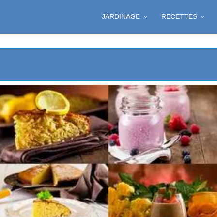
JARDINAGE
RECETTES
EL
ES
E
LAT
S
CHES
L'ORANGE
LAT
RANGE