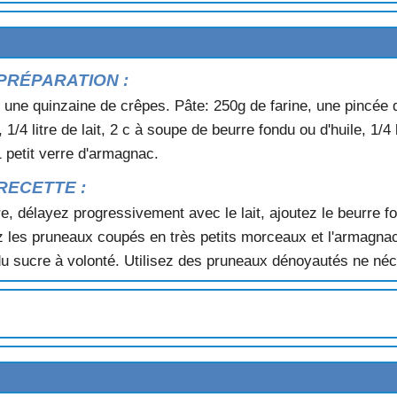
OISES
ES
PRÉPARATION :
OISES
 une quinzaine de crêpes. Pâte: 250g de farine, une pincée 
, 1/4 litre de lait, 2 c à soupe de beurre fondu ou d'huile, 1/4
1 petit verre d'armagnac.
LLES
RECETTE :
re, délayez progressivement avec le lait, ajoutez le beurre fo
ignez les pruneaux coupés en très petits morceaux et l'armag
u sucre à volonté. Utilisez des pruneaux dénoyautés ne né