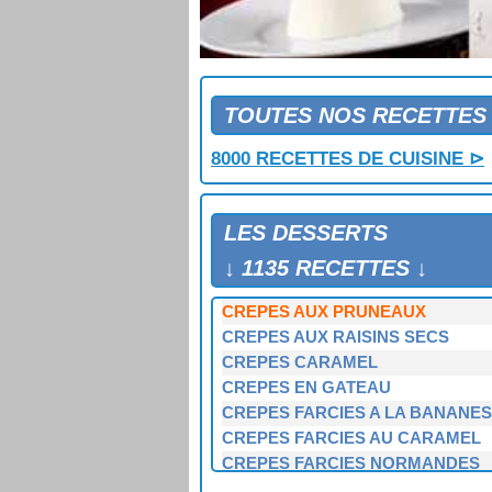
CREPES AU CHOCOLAT
CREPES AU CHOCOLAT CHAUD
CREPES AU CITRON
CREPES AU COINTREAU
CREPES AU MIEL ET AUX NOIX
TOUTES NOS RECETTES
CREPES AUX AMANDES
8000 RECETTES DE CUISINE ⊳
CREPES AUX FRAMBOISES
CREPES AUX MYRTILLES
CREPES AUX NOIX
LES DESSERTS
CREPES AUX PECHES ET AU CO
CREPES AUX POIRES SAUCE C
↓ 1135 RECETTES ↓
CREPES AUX POMMES
CREPES AUX PRUNEAUX
CREPES AUX RAISINS SECS
CREPES CARAMEL
CREPES EN GATEAU
CREPES FARCIES A LA BANANES
CREPES FARCIES AU CARAMEL
CREPES FARCIES NORMANDES
CREPES FLAMBEES AUX BANAN