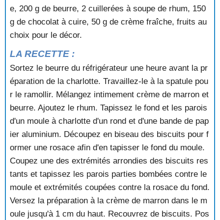
e, 200 g de beurre, 2 cuillerées à soupe de rhum, 150
CHARLOTTE RUSSE
CHAUSSONS AU FROMAGE BLANC
g de chocolat à cuire, 50 g de crème fraîche, fruits au
CHEESE CAKE
choix pour le décor.
CHOUX A LA CREME
LA RECETTE :
CHOUX A LA CREME AU CAFE
CHOUX AUX RAISINS
Sortez le beurre du réfrigérateur une heure avant la pr
CHRISTMAS CAKE
éparation de la charlotte. Travaillez-le à la spatule pou
CHRISTMAS PUDDING
r le ramollir. Mélangez intimement crème de marron et
CIGARES AUX AMANDES
beurre. Ajoutez le rhum. Tapissez le fond et les parois
CLAFOUTIS
d'un moule à charlotte d'un rond et d'une bande de pap
CLAFOUTIS A L'ANANAS
CLAFOUTIS AU FROMAGE BLANC
ier aluminium. Découpez en biseau des biscuits pour f
CLAFOUTIS AU RAISIN
ormer une rosace afin d'en tapisser le fond du moule.
CLAFOUTIS AUX CERISES
Coupez une des extrémités arrondies des biscuits res
CLAFOUTIS AUX FRAMBOISES
tants et tapissez les parois parties bombées contre le
CLAFOUTIS AUX MIRABELLES
moule et extrémités coupées contre la rosace du fond.
CLAFOUTIS AUX MURES
Versez la préparation à la crème de marron dans le m
CLAFOUTIS AUX POIRES
CLAFOUTIS AUX PRUNEAUX
oule jusqu'à 1 cm du haut. Recouvrez de biscuits. Pos