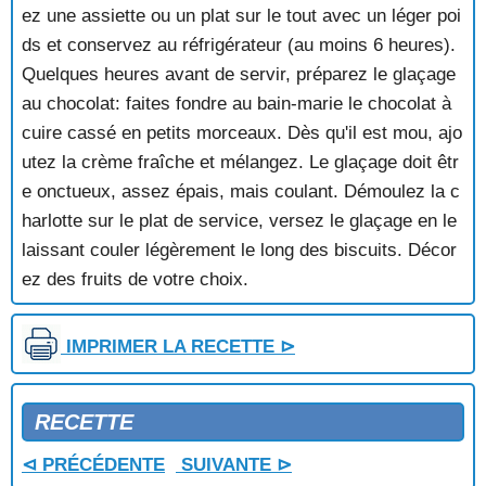
CLEMENTINES A LA LIQUEUR
ez une assiette ou un plat sur le tout avec un léger poi
CLEMENTINES AUX KIWIS
ds et conservez au réfrigérateur (au moins 6 heures).
COCKTAIL DE FRUITS
Quelques heures avant de servir, préparez le glaçage
COMPOTE ABRICOTS-FRAMBOISES
au chocolat: faites fondre au bain-marie le chocolat à
COMPOTE AUX DEUX PRUNES
cuire cassé en petits morceaux. Dès qu'il est mou, ajo
COMPOTE D'ABRICOTS
COMPOTE D'ABRICOTS A LA CREOLE
utez la crème fraîche et mélangez. Le glaçage doit êtr
COMPOTE D'AIRELLES
e onctueux, assez épais, mais coulant. Démoulez la c
COMPOTE D'ANANAS
harlotte sur le plat de service, versez le glaçage en le
COMPOTE D'ARRIERE SAISON
laissant couler légèrement le long des biscuits. Décor
COMPOTE DE PECHES AUX CASSIS
ez des fruits de votre choix.
COMPOTE DE PECHES ROSEE
COMPOTE DE POIRES GRATINEE
COMPOTE DE PRUNES
IMPRIMER LA RECETTE ⊳
COMPOTE DE QUETSCHES AU GINGEMBRE
COMPOTE DE RAISINS
COMPOTE DE RHUBARBE
RECETTE
CONDE AUX POMMES
CONFIT DE POMMES
⊲ PRÉCÉDENTE
SUIVANTE ⊳
CORBEILLES AUX AMANDES