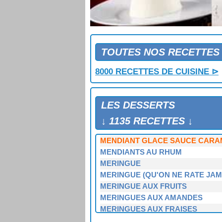
MARRONS GLACES
MARTINIQUAIS
MARTINIQUAIS
MELON AU FROMAGE BLANC ET 
MELON AUX FRAISES
TOUTES NOS RECETTES
MELON AUX FRAMBOISES
8000 RECETTES DE CUISINE ⊳
MELON AUX PECHES ET AUX FR
MELON CHANTILLY
MELON D'EAU AUX FRUITS
LES DESSERTS
MELON FARCI MERINGUE
MELON GLACE A L'ORIENTALE
↓ 1135 RECETTES ↓
MENDIANT
MENDIANT GLACE SAUCE CARA
MENDIANTS AU RHUM
MERINGUE
MERINGUE (QU'ON NE RATE JAM
MERINGUE AUX FRUITS
MERINGUES AUX AMANDES
MERINGUES AUX FRAISES
MERINGUES AUX FRAMBOISES