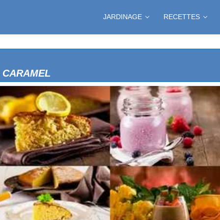
JARDINAGE
RECETTES
NCIENNE
E CARAMEL
S
E POIRES
NGLAISE