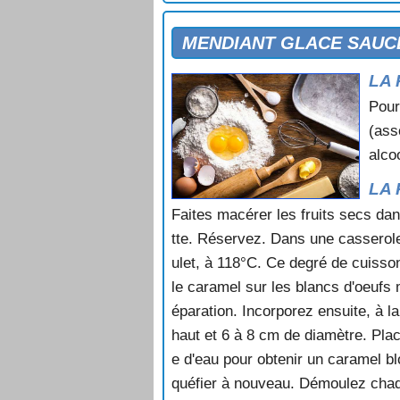
MERINGUES GLACEES
MILLE FEUILLE
MENDIANT GLACE SAUC
MILLE FEUILLE AUX FRAISES
LA 
MILLE FEUILLE AUX FRUITS
MOELLEUX AU CHOCOLAT
Pour
MOKA AUX NOIX
(ass
MOKA EXPRESS
alcoo
MOKA NOIX
MONT BLANC
LA 
MOSCOVITE
Faites macérer les fruits secs dan
MOUSSE A L'ORANGE
tte. Réservez. Dans une casserole,
MOUSSE ACIDULEE AUX POMME
ulet, à 118°C. Ce degré de cuisson
MOUSSE AU CAFE
MOUSSE AU CHOCOLAT
le caramel sur les blancs d'oeufs 
MOUSSE AU CHOCOLAT AMER
éparation. Incorporez ensuite, à l
MOUSSE AU CHOCOLAT AU RHU
haut et 6 à 8 cm de diamètre. Plac
MOUSSE AU CITRON
e d'eau pour obtenir un caramel blo
MOUSSE AU CITRON VERT
quéfier à nouveau. Démoulez chaq
MOUSSE AU ZESTE D'ORANGE C