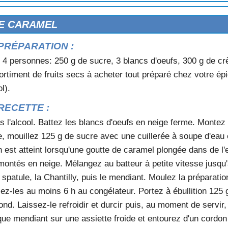
E CARAMEL
PRÉPARATION :
 4 personnes: 250 g de sucre, 3 blancs d'oeufs, 300 g de cr
ortiment de fruits secs à acheter tout préparé chez votre épi
l).
RECETTE :
s l'alcool. Battez les blancs d'oeufs en neige ferme. Montez
 mouillez 125 g de sucre avec une cuillerée à soupe d'eau et
S
 est atteint lorsqu'une goutte de caramel plongée dans de l
montés en neige. Mélangez au batteur à petite vitesse jusqu'
a spatule, la Chantilly, puis le mendiant. Moulez la prépara
M
ez-les au moins 6 h au congélateur. Portez à ébullition 125 
nd. Laissez-le refroidir et durcir puis, au moment de servir,
ue mendiant sur une assiette froide et entourez d'un cordo
ONFITE