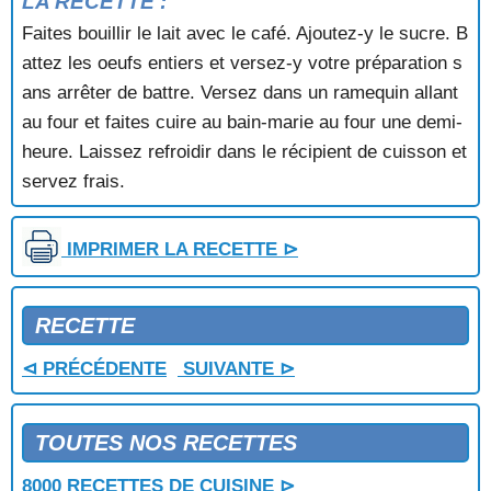
LA RECETTE :
FOUGASSE
Faites bouillir le lait avec le café. Ajoutez-y le sucre. B
FOURRE A L'ORANGE
attez les oeufs entiers et versez-y votre préparation s
FRAISES AU COULIS DE CERISES
ans arrêter de battre. Versez dans un ramequin allant
FRAISES AU MELON ET AUX ORANGES
FRAISES AU PORTO
au four et faites cuire au bain-marie au four une demi-
FRAISES AU VIN DE CANNELLE
heure. Laissez refroidir dans le récipient de cuisson et
FRAISES AUX MACARONS
servez frais.
FRAISES ET PECHES AU CHAMPAGNE FRAMBOISE
FRAISES MELBA
FRAISES VALAISANNES
IMPRIMER LA RECETTE ⊳
FRAMBOISES A LA MOUSSE DE BANANES
FRAMBOISES MOULEES
FRAMBOISINE
RECETTE
FRENCHI PAN
⊲ PRÉCÉDENTE
SUIVANTE ⊳
FRIANDISES MARBREES
FROMAGE BLANC A L'ORANGE
FROMAGE BLANC AUX FRAMBOISES
TOUTES NOS RECETTES
FROMAGE BLANC AUX FRUITS
FROMAGE BLANC AUX FRUITS ET AU MIEL
8000 RECETTES DE CUISINE ⊳