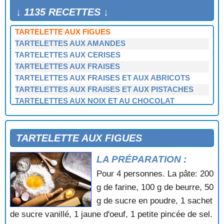
TARTE TIEDE A LA CHATAIGNE
↓ 1135 RECETTES ↓
TARTE VENDEMIAIRE
TARTELETTE AUX FIGUES
TARTELETTES AUX AMANDES
TARTELETTES AUX CERISES
TARTELETTES AUX FRAISES
TARTELETTES AUX FRAISES ET AUX ABRICOTS
TARTELETTES AUX FRAISES ET AUX PISTACHES
TARTELETTES AUX NOIX ET AU CHOCOLAT
TARTELETTES AUX VIOLETTES
TARTELETTES DE NOEL
TARTELETTES MERINGUEES AU CITRON
TARTELETTE AUX FIGUES
TERRINE DE POMMES
LA PRÉPARATION :
TERRINE D'ORANGE EN GELEE
TIMBALE DE REINETTES
Pour 4 personnes. La pâte: 200
TIRAMISU
g de farine, 100 g de beurre, 50
TIRAMISU AUX CERISES
g de sucre en poudre, 1 sachet
TOASTS A L'ORANGE
de sucre vanillé, 1 jaune d'oeuf, 1 petite pincée de sel.
TOURTE A LA CREME ET AUX POIRES