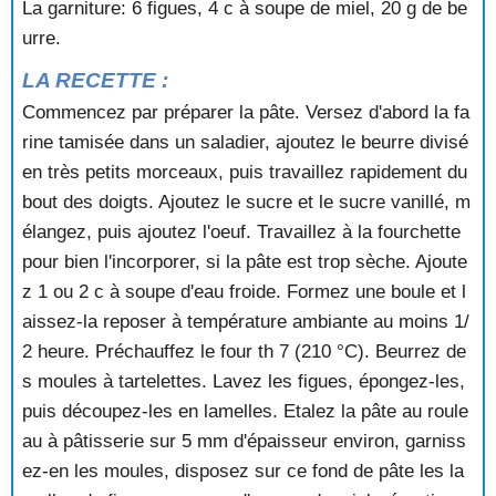
La garniture: 6 figues, 4 c à soupe de miel, 20 g de be
TOURTE A LA NOIX DE COCO
TOURTE AUX ABRICOTS
urre.
TOURTE AUX CERISES
LA RECETTE :
TOURTE AUX POIRES
TOURTE AUX POMMES
Commencez par préparer la pâte. Versez d'abord la fa
TOURTE AUX PRUNEAUX ET AUX POMMES
rine tamisée dans un saladier, ajoutez le beurre divisé
TOURTE AUX RAISINS
en très petits morceaux, puis travaillez rapidement du
TOURTE DE TESSIN
bout des doigts. Ajoutez le sucre et le sucre vanillé, m
TOURTE LORRAINE
élangez, puis ajoutez l'oeuf. Travaillez à la fourchette
TRUFFES AMANDINES
pour bien l'incorporer, si la pâte est trop sèche. Ajoute
TRUFFES AU CACAO
TRUFFES AU CAFE
z 1 ou 2 c à soupe d'eau froide. Formez une boule et l
TRUFFETTES AUX MARRONS
aissez-la reposer à température ambiante au moins 1/
TULIPES GLACEES AUX FRAMBOISES
2 heure. Préchauffez le four th 7 (210 °C). Beurrez de
TURBAN DE SEMOULE ROYAL
s moules à tartelettes. Lavez les figues, épongez-les,
TURINOIS
puis découpez-les en lamelles. Etalez la pâte au roule
VACHERIN AUX FRAISES
au à pâtisserie sur 5 mm d'épaisseur environ, garniss
YAOURT A LA FRAMBOISE
YAOURT AU CHOCOLAT
ez-en les moules, disposez sur ce fond de pâte les la