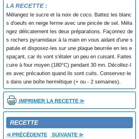
SALADE DE FRUITS D'HIVER
LA RECETTE :
SALADE DE FRUITS EXOTIQUES
Mélangez le sucre et la noix de coco. Battez les blanc
SALADE DE FRUITS SECS
s d'oeufs en neige ferme avec une pincée de sel. Méla
SALADE DE MELON AUX ORANGES
SALADE DE PECHES A L'ANANAS
ngez délicatement les deux préparations. Façonnez de
SALADE D'ORANGES
s rochers pyramidaux à la main en vous aidant d'une s
SALADE D'ORANGES AU GRAND MARNIER
patule et disposez-les sur une plaque beurrée en les e
SALADE D'ORANGES AUX KIWIS
spaçant, car ils vont s'étaler un peu en cuisant. Faites
SALADE EXOTIQUE A LA MENTHE
cuire à four moyen (180°C) pendant 30 mn. Décollez-l
SALADE JAMAIQUAINE
es avec précaution quand ils sont cuits. Conservez-le
SALADE JAUNE
SALADE MARIE GALANTE
s dans une boîte hermétique (+ ou - 2 semaines).
SALADE VIGNERONNE
SAVARIN
IMPRIMER LA RECETTE ⊳
SAVARIN A LA FRAISE
SAVARIN A L'ANANAS
SAVARIN A L'ORANGE
RECETTE
SAVARIN AU PARFUM D'ORANGE ET FRAMBOISES
SAVARIN AUX PECHES
⊲ PRÉCÉDENTE
SUIVANTE ⊳
SAVARIN AUX POIRES