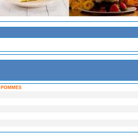
IRES
X POMMES