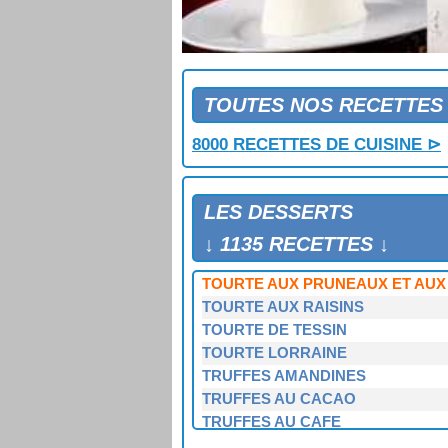
TERRINE DE POMMES
TERRINE D'ORANGE EN GELEE
TIMBALE DE REINETTES
TIRAMISU
TIRAMISU AUX CERISES
TOUTES NOS RECETTES
TOASTS A L'ORANGE
8000 RECETTES DE CUISINE ⊳
TOURTE A LA CREME ET AUX PO
TOURTE A LA NOIX DE COCO
TOURTE AUX ABRICOTS
LES DESSERTS
TOURTE AUX CERISES
TOURTE AUX POIRES
↓ 1135 RECETTES ↓
TOURTE AUX POMMES
TOURTE AUX PRUNEAUX ET AU
TOURTE AUX RAISINS
TOURTE DE TESSIN
TOURTE LORRAINE
TRUFFES AMANDINES
TRUFFES AU CACAO
TRUFFES AU CAFE
TRUFFETTES AUX MARRONS