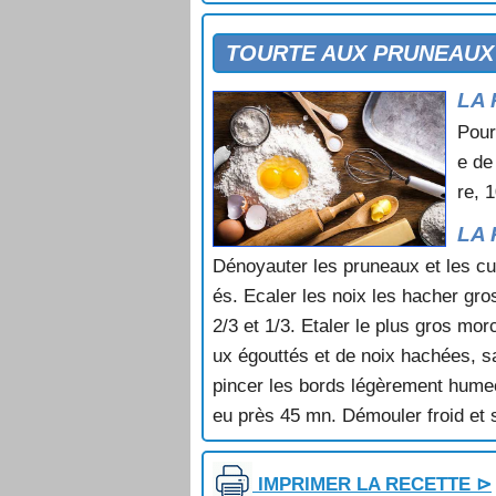
TULIPES GLACEES AUX FRAMBO
TURBAN DE SEMOULE ROYAL
TOURTE AUX PRUNEAUX
TURINOIS
LA 
VACHERIN AUX FRAISES
YAOURT A LA FRAMBOISE
Pour
YAOURT AU CHOCOLAT
e de
re, 
LA 
Dénoyauter les pruneaux et les cui
és. Ecaler les noix les hacher gro
2/3 et 1/3. Etaler le plus gros mo
ux égouttés et de noix hachées, sa
pincer les bords légèrement humect
eu près 45 mn. Démouler froid et
IMPRIMER LA RECETTE ⊳