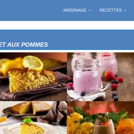
JARDINAGE
RECETTES
LLES
AT
OTS
S
ET AUX POMMES
AUX ABRICOTS
AUX PISTACHES
 CHOCOLAT
CITRON