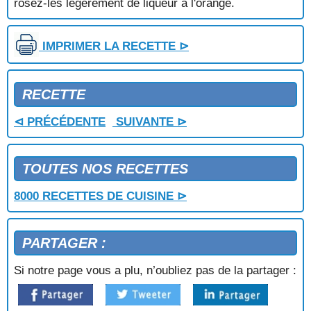
rosez-les légèrement de liqueur à l'orange.
OMELETTE GOURMANDISE
OMELETTE MACEDOINE
OMELETTE NORVEGIENNE
IMPRIMER LA RECETTE ⊳
OMELETTE ROUENNAISE
OMELETTE SOUFFLEE AUX FRAISES
RECETTE
OPERA
ORANGES A LA CANNELLE
⊲ PRÉCÉDENTE
SUIVANTE ⊳
ORANGES A LA GLACE VANILLE
ORANGES AU SIROP
ORANGES FARCIES AU FROMAGE BLANC
TOUTES NOS RECETTES
ORANGES FOURREES
ORANGES GIVREES
8000 RECETTES DE CUISINE ⊳
ORANGES GLACEES
ORANGES MEDICIS
ORANGES NEIGEUSES
PARTAGER :
ORANGES, SAUCE AU CHOCOLAT
ORANGETTES AU CHOCOLAT
Si notre page vous a plu, n’oubliez pas de la partager :
PAIN A LA BANANE
PAIN AU BEURRE