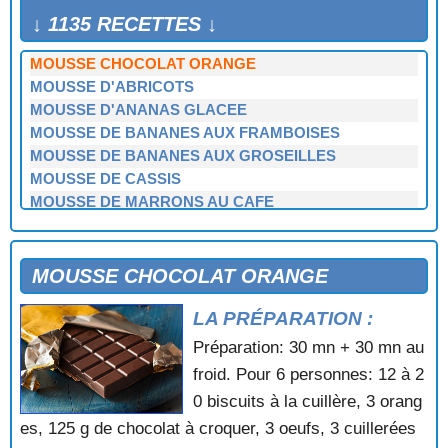
MOUSSE CAPPUCINO AU CHOCOLAT
↓ 1135 RECETTES ↓
MOUSSE CHOCO MOKA
MOUSSE CHOCOLAT ORANGE
MOUSSE D'ABRICOTS
MOUSSE D'ANANAS GLACEE
MOUSSE DE BANANES AUX FRAMBOISES
MOUSSE DE BANANES AUX GROSEILLES
MOUSSE DE CASSIS
MOUSSE DE MARRONS AU CAFE
MOUSSE DE MYRTILLES
MOUSSE DE PECHES
MOUSSE DE POMMES GLACEE
MOUSSE CHOCOLAT ORANGE
MOUSSE DE PRUNEAUX
LA PRÉPARATION :
MOUSSE DE RIZ AU COULIS DE FRAMBOISES
MOUSSE EXOTIQUE
Préparation: 30 mn + 30 mn au
MOUSSE FRAMBOISE CHOCOLAT
froid. Pour 6 personnes: 12 à 2
MOUSSE GLACEE AU CITRON VERT
0 biscuits à la cuillère, 3 orang
MOUSSE POLONAISE
es, 125 g de chocolat à croquer, 3 oeufs, 3 cuillerées
MOUSSEUX AU CHOCOLAT