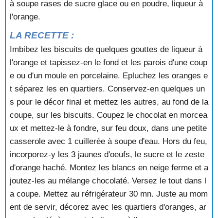
à soupe rases de sucre glace ou en poudre, liqueur à
MUESLI
MURES ET POMMES
l'orange.
NECTARINES OU BRUGNONS OLYMPIE
LA RECETTE :
NEGRE EN CHEMISE
NOISETTES ENROBEES
Imbibez les biscuits de quelques gouttes de liqueur à
NOIX AU CAFE
l'orange et tapissez-en le fond et les parois d'une coup
NOIX AU CHOCOLAT
e ou d'un moule en porcelaine. Epluchez les oranges e
NOIX DU BRESIL CHOCOLATEES
t séparez les en quartiers. Conservez-en quelques un
NOUGATINE GLACEE A LA MANDARINE IMPERIALE
s pour le décor final et mettez les autres, au fond de la
OEUFS A LA NEIGE
coupe, sur les biscuits. Coupez le chocolat en morcea
OEUFS A LA NEIGE AU COULIS DE FRAISES
OEUFS AU NID
ux et mettez-le à fondre, sur feu doux, dans une petite
OMELETTE AU CHOCOLAT
casserole avec 1 cuillerée à soupe d'eau. Hors du feu,
OMELETTE AUX ABRICOTS
incorporez-y les 3 jaunes d'oeufs, le sucre et le zeste
OMELETTE AUX CERISES
d'orange haché. Montez les blancs en neige ferme et a
OMELETTE AUX FRAMBOISES
joutez-les au mélange chocolaté. Versez le tout dans l
OMELETTE COMME SOUS LES TROPIQUES
a coupe. Mettez au réfrigérateur 30 mn. Juste au mom
OMELETTE FLAMBEE
OMELETTE FLAMBEE A LA CONFITURE
ent de servir, décorez avec les quartiers d'oranges, ar
OMELETTE FLAMBEE AUX FRAISES