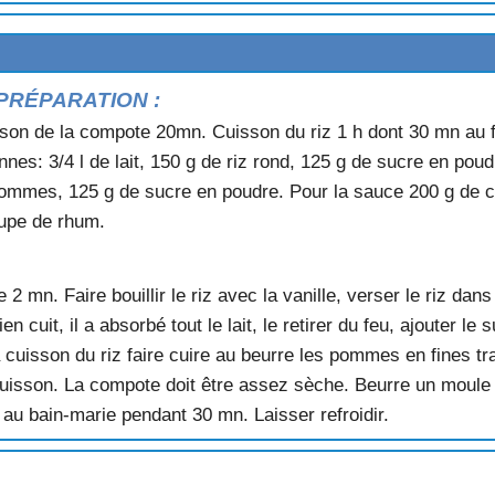
PRÉPARATION :
son de la compote 20mn. Cuisson du riz 1 h dont 30 mn au fo
nnes: 3/4 l de lait, 150 g de riz rond, 125 g de sucre en poudr
USES
ommes, 125 g de sucre en poudre. Pour la sauce 200 g de conf
upe de rhum.
e 2 mn. Faire bouillir le riz avec la vanille, verser le riz dans 
 CHOCOLAT
ien cuit, il a absorbé tout le lait, le retirer du feu, ajouter l
ES
a cuisson du riz faire cuire au beurre les pommes en fines 
 cuisson. La compote doit être assez sèche. Beurre un moule
X CERISES
au bain-marie pendant 30 mn. Laisser refroidir.
AUX
OIRES