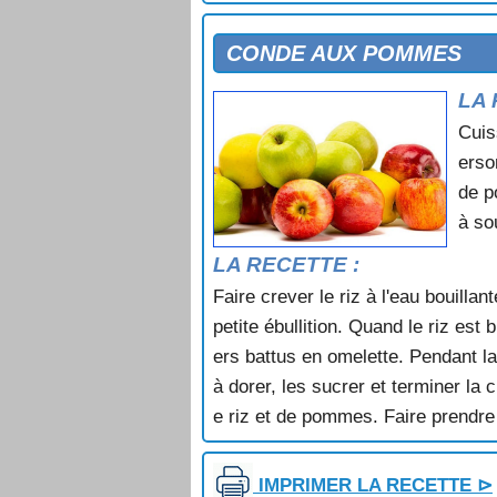
COUPE CALIFORNIENNE
COUPE FRAMBOISEE
CONDE AUX POMMES
COUPE LIEGEOISE
LA 
COUPE VIGNERONNE
COUPES BOURBON
Cuis
COUPES D'AUTOMNE
erso
COUPES DE BANANES MOUSSE
de p
COUPES DE RAISINS AU YAOURT
à so
COUPES DE RHUBARBE
COUPES GLACEES AU RAISIN
LA RECETTE :
COUPES ORANGE CITRON
Faire crever le riz à l'eau bouillant
COURONNE A LA CHANTILLY AU
petite ébullition. Quand le riz est b
COURONNE AMANDORANGE
COURONNE AMBREE AUX POMM
ers battus en omelette. Pendant l
COURONNE AU CHOCOLAT
à dorer, les sucrer et terminer la
COURONNE AU CHOCOLAT ET AU
e riz et de pommes. Faire prendre 
COURONNE AU SUCRE CANDI
COURONNE DE RIZ AUX PRUNE
COURONNE DE SEMOULE AUX P
IMPRIMER LA RECETTE ⊳