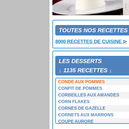
COMPOTE D'ABRICOTS
COMPOTE D'ABRICOTS A LA CR
COMPOTE D'AIRELLES
COMPOTE D'ANANAS
COMPOTE D'ARRIERE SAISON
TOUTES NOS RECETTES
COMPOTE DE PECHES AUX CASS
8000 RECETTES DE CUISINE ⊳
COMPOTE DE PECHES ROSEE
COMPOTE DE POIRES GRATINEE
COMPOTE DE PRUNES
LES DESSERTS
COMPOTE DE QUETSCHES AU G
COMPOTE DE RAISINS
↓ 1135 RECETTES ↓
COMPOTE DE RHUBARBE
CONDE AUX POMMES
CONFIT DE POMMES
CORBEILLES AUX AMANDES
CORN FLAKES
CORNES DE GAZELLE
CORNETS AUX MARRONS
COUPE AURORE
COUPE AUX MYRTILLES