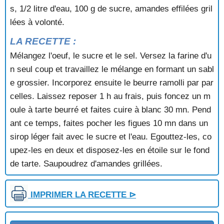
s, 1/2 litre d'eau, 100 g de sucre, amandes effilées gril
TARTE AUX POIRES ET AUX FRUITS CONFITS
TARTE AUX POIRES ET AUX NOIX
lées à volonté.
TARTE AUX POIRES MERINGUEE
LA RECETTE :
TARTE AUX POIRES RENVERSEE
TARTE AUX POMMES
Mélangez l'oeuf, le sucre et le sel. Versez la farine d'u
TARTE AUX POMMES A LA NORMANDE
n seul coup et travaillez le mélange en formant un sabl
TARTE AUX POMMES A L'ENVERS
e grossier. Incorporez ensuite le beurre ramolli par par
TARTE AUX POMMES ET AU FROMAGE BLANC
celles. Laissez reposer 1 h au frais, puis foncez un m
TARTE AUX POMMES ET AUX RAISINS
oule à tarte beurré et faites cuire à blanc 30 mn. Pend
TARTE AUX POMMES ET AUX RAISINS
ant ce temps, faites pocher les figues 10 mn dans un
TARTE AUX POMMES GRATINEE
TARTE AUX POMMES MERINGUEE
sirop léger fait avec le sucre et l'eau. Egouttez-les, co
TARTE AUX POMMES REINETTES
upez-les en deux et disposez-les en étoile sur le fond
TARTE AUX POMMES SUZEL
de tarte. Saupoudrez d'amandes grillées.
TARTE AUX PRUNEAUX
TARTE AUX PRUNES ET A LA FRANGIPANE
TARTE AUX PRUNES ET AUX AMANDES
IMPRIMER LA RECETTE ⊳
TARTE AUX QUETSCHES
TARTE AUX RAISINS