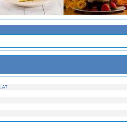
OISES
LAT