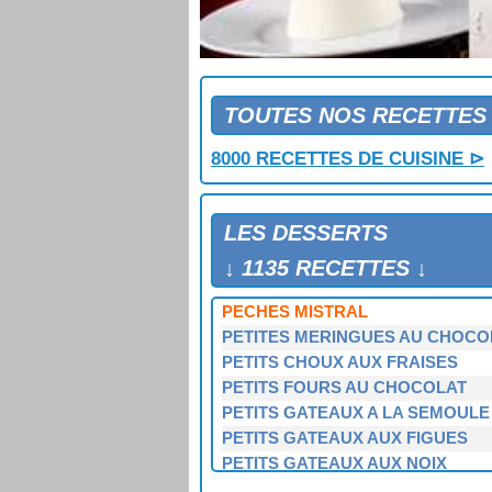
PAVE DE MARRONS
PAVES AU CITRON
PECHE MELBA
PECHES A LA CREME DE FRAMB
PECHES A LA GRENADINE
TOUTES NOS RECETTES
PECHES AU SABAYON
8000 RECETTES DE CUISINE ⊳
PECHES AUX FRAISES
PECHES CARDINAL
PECHES DE VIGNE CARDINALE
LES DESSERTS
PECHES FARCIES
PECHES FLAMBEES
↓ 1135 RECETTES ↓
PECHES FLAMBEES A LA GLACE
PECHES MISTRAL
PETITES MERINGUES AU CHOCO
PETITS CHOUX AUX FRAISES
PETITS FOURS AU CHOCOLAT
PETITS GATEAUX A LA SEMOULE
PETITS GATEAUX AUX FIGUES
PETITS GATEAUX AUX NOIX
PETITS POTS AU CHOCOLAT