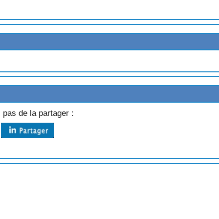
REME
E GROSEILLES
S
LLES
 pas de la partager :
AUX RAISINS