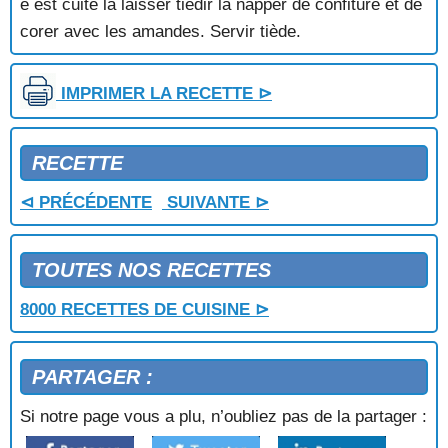
e est cuite la laisser tiédir la napper de confiture et dé
TOURTE AUX ABRICOTS
corer avec les amandes. Servir tiède.
TOURTE AUX CERISES
TOURTE AUX POIRES
TOURTE AUX POMMES
IMPRIMER LA RECETTE ⊳
TOURTE AUX PRUNEAUX ET AUX POMMES
TOURTE AUX RAISINS
TOURTE DE TESSIN
RECETTE
TOURTE LORRAINE
⊲ PRÉCÉDENTE
SUIVANTE ⊳
TRUFFES AMANDINES
TRUFFES AU CACAO
TRUFFES AU CAFE
TOUTES NOS RECETTES
TRUFFETTES AUX MARRONS
TULIPES GLACEES AUX FRAMBOISES
8000 RECETTES DE CUISINE ⊳
TURBAN DE SEMOULE ROYAL
TURINOIS
VACHERIN AUX FRAISES
PARTAGER :
YAOURT A LA FRAMBOISE
YAOURT AU CHOCOLAT
Si notre page vous a plu, n’oubliez pas de la partager :