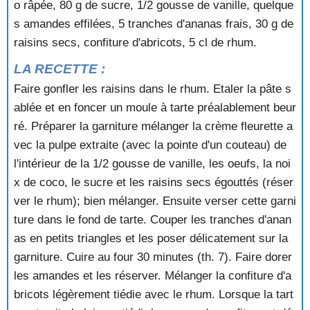
o râpée, 80 g de sucre, 1/2 gousse de vanille, quelque
TARTE TIEDE A LA CHATAIGNE
TARTE VENDEMIAIRE
s amandes effilées, 5 tranches d'ananas frais, 30 g de
TARTELETTE AUX FIGUES
raisins secs, confiture d'abricots, 5 cl de rhum.
TARTELETTES AUX AMANDES
LA RECETTE :
TARTELETTES AUX CERISES
TARTELETTES AUX FRAISES
Faire gonfler les raisins dans le rhum. Etaler la pâte s
TARTELETTES AUX FRAISES ET AUX ABRICOTS
ablée et en foncer un moule à tarte préalablement beur
TARTELETTES AUX FRAISES ET AUX PISTACHES
ré. Préparer la garniture mélanger la crème fleurette a
TARTELETTES AUX NOIX ET AU CHOCOLAT
vec la pulpe extraite (avec la pointe d'un couteau) de
TARTELETTES AUX VIOLETTES
l'intérieur de la 1/2 gousse de vanille, les oeufs, la noi
TARTELETTES DE NOEL
TARTELETTES MERINGUEES AU CITRON
x de coco, le sucre et les raisins secs égouttés (réser
TERRINE DE POMMES
ver le rhum); bien mélanger. Ensuite verser cette garni
TERRINE D'ORANGE EN GELEE
ture dans le fond de tarte. Couper les tranches d'anan
TIMBALE DE REINETTES
as en petits triangles et les poser délicatement sur la
TIRAMISU
garniture. Cuire au four 30 minutes (th. 7). Faire dorer
TIRAMISU AUX CERISES
les amandes et les réserver. Mélanger la confiture d'a
TOASTS A L'ORANGE
TOURTE A LA CREME ET AUX POIRES
bricots légèrement tiédie avec le rhum. Lorsque la tart
TOURTE A LA NOIX DE COCO