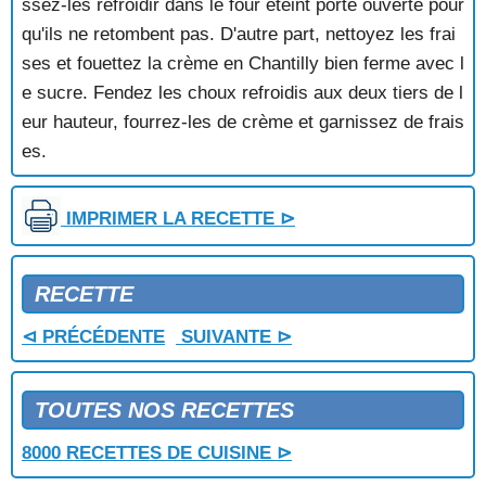
ssez-les refroidir dans le four éteint porte ouverte pour
POMMES AU CARAMEL
qu'ils ne retombent pas. D'autre part, nettoyez les frai
POMMES AU CIDRE ET AUX NOIX
ses et fouettez la crème en Chantilly bien ferme avec l
POMMES AU FOUR AU CARAMEL
e sucre. Fendez les choux refroidis aux deux tiers de l
POMMES AU FOUR AU MIEL
eur hauteur, fourrez-les de crème et garnissez de frais
POMMES AU FOUR AUX NOIX ET AUX RAISINS
POMMES AU RIZ MERINGUEES
es.
POMMES AUBERTIN
POMMES AUX NOIX
IMPRIMER LA RECETTE ⊳
POMMES AUX RAISINS
POMMES CARAMELISEES
POMMES D'AMOUR
RECETTE
POMMES EN TIMBALE
POMMES FARCIES AUX COINGS ET AUX NOIX
⊲ PRÉCÉDENTE
SUIVANTE ⊳
POMMES FOURREES
POMMES LIMOUSINES
POMMES MERINGUEES
TOUTES NOS RECETTES
POMMES POCHEES A LA VANILLE
POMMES SABLEES
8000 RECETTES DE CUISINE ⊳
POMMES SAUCE ORANGE