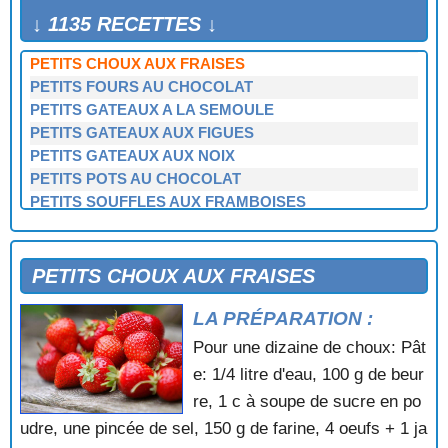
PECHES MISTRAL
↓ 1135 RECETTES ↓
PETITES MERINGUES AU CHOCOLAT
PETITS CHOUX AUX FRAISES
PETITS FOURS AU CHOCOLAT
PETITS GATEAUX A LA SEMOULE
PETITS GATEAUX AUX FIGUES
PETITS GATEAUX AUX NOIX
PETITS POTS AU CHOCOLAT
PETITS SOUFFLES AUX FRAMBOISES
PETITS SOUFFLES AUX POIRES
PETITS SOUFFLES GLACES AUX FRUITS
PIE AUX POIRES
PETITS CHOUX AUX FRAISES
PIE AUX POMMES
LA PRÉPARATION :
PIE AUX POMMES A L'ANGLAISE
PITA DALMATIENNE
Pour une dizaine de choux: Pât
PITHIVIERS
e: 1/4 litre d'eau, 100 g de beur
POIRES A LA BORDELAISE
re, 1 c à soupe de sucre en po
POIRES ANGEVINE
udre, une pincée de sel, 150 g de farine, 4 oeufs + 1 ja
POIRES AU CARAMEL