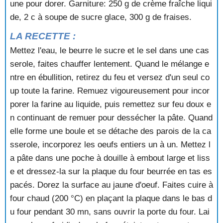
une pour dorer. Garniture: 250 g de crème fraîche liqui
POIRES AU CASSIS
POIRES AU CHOCOLAT
de, 2 c à soupe de sucre glace, 300 g de fraises.
POIRES AU FLAN
LA RECETTE :
POIRES AU GINGEMBRE
POIRES AU RIZ
Mettez l'eau, le beurre le sucre et le sel dans une cas
POIRES AUX FIGUES
serole, faites chauffer lentement. Quand le mélange e
POIRES AUX FRAMBOISES
ntre en ébullition, retirez du feu et versez d'un seul co
POIRES BELLE HELENE
up toute la farine. Remuez vigoureusement pour incor
POIRES BRESILIENNES
porer la farine au liquide, puis remettez sur feu doux e
POIRES CARAMELISEES A LA CREME
n continuant de remuer pour dessécher la pâte. Quand
POIRES EN DOME
POIRES EN HABIT
elle forme une boule et se détache des parois de la ca
POIRES EN HERISSON
sserole, incorporez les oeufs entiers un à un. Mettez l
POIRES FLAMBANTES
a pâte dans une poche à douille à embout large et liss
POIRES POCHEES A LA GELEE DE GROSEILLES
e et dressez-la sur la plaque du four beurrée en tas es
POMMES A LA CANNELLE
pacés. Dorez la surface au jaune d'oeuf. Faites cuire à
POMMES A LA GELEE DE COINGS
four chaud (200 °C) en plaçant la plaque dans le bas d
POMMES A LA PUREE DE MYRTILLES
POMMES A L'ALSACIENNE
u four pendant 30 mn, sans ouvrir la porte du four. Lai
POMMES A L'ARDECHOISE