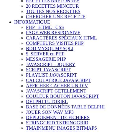
RECETTES BRETONNES
20 RECETTES MINCEUR
TOUTES NOS RECETTES
CHERCHER UNE RECETTE
INFORMATIQUE
PHP - HTML - CSS
PAGE WEB RESPONSIVE
CARACTÈRES SPÉCIAUX HTML
COMPTEURS VISITES PHP
BDD MYSQL MYSQLI
$_SERVER en PHP
MESSAGERIE PHP
JAVASCRIPT - JQUERY
SCRIPT JAVASCRIPT
PLAYLIST JAVASCRIPT
CALCULATRICE JAVASCRIPT
AFFICHER CACHER UN DIV
JAVASCRIPT GETELEMENT
COULEUR BOUTON JAVASCRIPT
DELPHI TUTORIEL
BASE DE DONNÉES TABLE DELPHI
JOUER SON WAV MP3
DÉPLOIEMENT DE FICHIERS
STRINGGRID TSTRINGGRID
TMAINMENU IMAGES BITMAPS