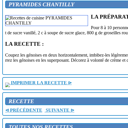
ANANAS CARAMELISE A LA GLACE
PYRAMIDES CHANTILLY
ANANAS FARCI A LA MACEDOINE DE FRUITS
ANANAS FARCI AUX FRAISES
ANANAS GIVRE
LA PRÉPARAT
ANANAS JOSEPHINE
ANANAS MAURICE
Pour 8 à 10 personne
ANANAS POCHE AU RHUM
t de sucre vanillé, 2 c à soupe de sucre glace, 800 g de groseilles rou
ANANAS SURPRISE AU CHAMPAGNE
APPLE BROWN BETTY ET HARD SAUCE
LA RECETTE :
AUMONIERES EXOTIQUES
BABA
BABA A L'ORANGE
Coupez les génoises en deux horizontalement, imbibez-les légèrement 
BABA AU RHUM
rrez les génoises en les superposant. Décorez à volonté de crème et d
BAKLAVA
BAKLAVAS
BANANES A LA MARTINIQUAISE
BANANES A LA NORMANDE
IMPRIMER LA RECETTE ⊳
BANANES ANTILLAISES
BANANES AU CHOCOLAT
BANANES AU FROMAGE BLANC
BANANES AU GRAND MARNIER
RECETTE
BANANES AU LAIT DE COCO
BANANES BACCUS
⊲ PRÉCÉDENTE
SUIVANTE ⊳
BANANES FLAMBEES
BANANES FLAMBEES AU CURACAO
BANANES MARTINIQUAISES
TOUTES NOS RECETTES
BARQUETTES A LA CREME DE MARRONS