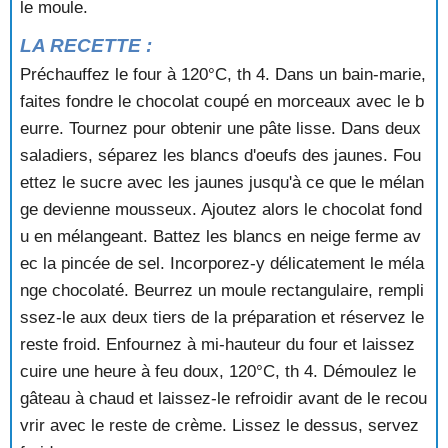
le moule.
GATEAU DE SEMOULE AUX PECHES
GATEAU DE SEMOULE AUX QUETSCHES
LA RECETTE :
GATEAU DE SIENNE
Préchauffez le four à 120°C, th 4. Dans un bain-marie,
GATEAU DE TANTE ALICE
GATEAU FOURRE AU CHOCOLAT
faites fondre le chocolat coupé en morceaux avec le b
GATEAU GANACHE
eurre. Tournez pour obtenir une pâte lisse. Dans deux
GATEAU GLACE AU CHOCOLAT
saladiers, séparez les blancs d'oeufs des jaunes. Fou
GATEAU ILE DE France
ettez le sucre avec les jaunes jusqu'à ce que le mélan
GATEAU MALGACH
ge devienne mousseux. Ajoutez alors le chocolat fond
GATEAU MARBRE
u en mélangeant. Battez les blancs en neige ferme av
GATEAU MARBRE AU CHOCOLAT
GATEAU MERVEILLEUX AU CHOCOLAT
ec la pincée de sel. Incorporez-y délicatement le méla
GATEAU MINUTE AU CHOCOLAT
nge chocolaté. Beurrez un moule rectangulaire, rempli
GATEAU MOELLEUX AU CITRON
ssez-le aux deux tiers de la préparation et réservez le
GATEAU MOELLEUX AUX NOIX
reste froid. Enfournez à mi-hauteur du four et laissez
GATEAU MOKA
cuire une heure à feu doux, 120°C, th 4. Démoulez le
GATEAU MOUSSELINE DE POMMES
gâteau à chaud et laissez-le refroidir avant de le recou
GATEAU RENVERSE A L'ANANAS
GATEAU RENVERSE AUX ABRICOTS
vrir avec le reste de crème. Lissez le dessus, servez
GATEAU ROULE