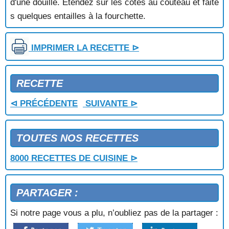
d'une douille. Etendez sur les cotés au couteau et faite
GATEAU ROULE AUX CASSIS
s quelques entailles à la fourchette.
GATEAU SABLE DE BRETAGNE
GATEAU SANS CUISSON AU CAFE
GATEAU SANS CUISSON CHOCOLAT NOISETTES
IMPRIMER LA RECETTE ⊳
GATEAU SICILIEN
GATEAU TURC AUX NOIX
GATEAU VIENNOIS AU CHOCOLAT
RECETTE
GATEAU YAOURT AU CHOCOLAT
⊲ PRÉCÉDENTE
SUIVANTE ⊳
GELEE DE FRAMBOISES ET DE POMMES
GENOISE
GENOISE AU CHOCOLAT
TOUTES NOS RECETTES
GENOISE AUX FRAMBOISES
GENOISE AUX PECHES ET AUX FRAMBOISES
8000 RECETTES DE CUISINE ⊳
GENOISE AUX RAISINS
GENOISE FOURREE CHOCOLAT
GLACE A LA CANNELLE
PARTAGER :
GLACE A LA FRAISE
GLACE A LA MANDARINE
Si notre page vous a plu, n’oubliez pas de la partager :
GLACE A LA PISTACHE