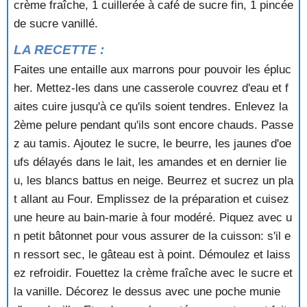
crème fraîche, 1 cuillerée à café de sucre fin, 1 pincée
GATEAU DE SEMOULE AUX QUETSCHES
GATEAU DE SIENNE
de sucre vanillé.
GATEAU DE TANTE ALICE
LA RECETTE :
GATEAU FOURRE AU CHOCOLAT
GATEAU GANACHE
Faites une entaille aux marrons pour pouvoir les épluc
GATEAU GLACE AU CHOCOLAT
her. Mettez-les dans une casserole couvrez d'eau et f
GATEAU ILE DE France
aites cuire jusqu'à ce qu'ils soient tendres. Enlevez la
GATEAU MALGACH
2ème pelure pendant qu'ils sont encore chauds. Passe
GATEAU MARBRE
z au tamis. Ajoutez le sucre, le beurre, les jaunes d'oe
GATEAU MARBRE AU CHOCOLAT
ufs délayés dans le lait, les amandes et en dernier lie
GATEAU MERVEILLEUX AU CHOCOLAT
GATEAU MINUTE AU CHOCOLAT
u, les blancs battus en neige. Beurrez et sucrez un pla
GATEAU MOELLEUX AU CITRON
t allant au Four. Emplissez de la préparation et cuisez
GATEAU MOELLEUX AUX NOIX
une heure au bain-marie à four modéré. Piquez avec u
GATEAU MOKA
n petit bâtonnet pour vous assurer de la cuisson: s'il e
GATEAU MOUSSELINE DE POMMES
n ressort sec, le gâteau est à point. Démoulez et laiss
GATEAU RENVERSE A L'ANANAS
ez refroidir. Fouettez la crème fraîche avec le sucre et
GATEAU RENVERSE AUX ABRICOTS
GATEAU ROULE
la vanille. Décorez le dessus avec une poche munie
GATEAU ROULE A L'ANANAS