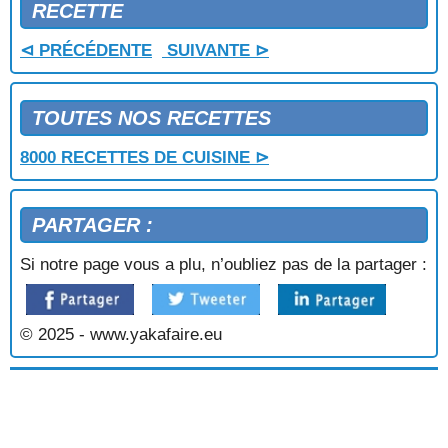
POMMES MERINGUEES
RECETTE
POMMES POCHEES A LA VANILLE
⊲ PRÉCÉDENTE
SUIVANTE ⊳
POMMES SABLEES
POMMES SAUCE ORANGE
POMMES SURPRISE
TOUTES NOS RECETTES
POMPE
POMPE AUX POIRES
8000 RECETTES DE CUISINE ⊳
PORRIDGE
POUNTARI DE MURES
PROFITEROLES
PARTAGER :
PROFITEROLES GLACEES AU CHOCOLAT
PRUNEAUX A LA CREME
Si notre page vous a plu, n’oubliez pas de la partager :
PRUNICHON
PUDDING AU CHOCOLAT
PUDDING AU PAIN D'EPICES
© 2025 - www.yakafaire.eu
PUDDING AUX ABRICOTS
PUDDING AUX CERISES
PUDDING AUX FRUITS
PUDDING AUX GROSEILLES
PUDDING AUX MARRONS