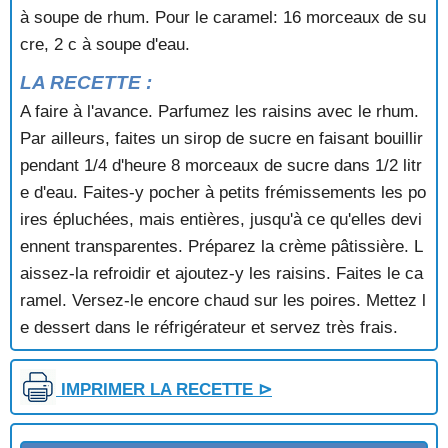
à soupe de rhum. Pour le caramel: 16 morceaux de su
POMMES A LA GELEE DE COINGS
POMMES A LA PUREE DE MYRTILLES
cre, 2 c à soupe d'eau.
POMMES A L'ALSACIENNE
LA RECETTE :
POMMES A L'ARDECHOISE
POMMES AU CARAMEL
A faire à l'avance. Parfumez les raisins avec le rhum.
POMMES AU CIDRE ET AUX NOIX
Par ailleurs, faites un sirop de sucre en faisant bouillir
POMMES AU FOUR AU CARAMEL
pendant 1/4 d'heure 8 morceaux de sucre dans 1/2 litr
POMMES AU FOUR AU MIEL
e d'eau. Faites-y pocher à petits frémissements les po
POMMES AU FOUR AUX NOIX ET AUX RAISINS
ires épluchées, mais entières, jusqu'à ce qu'elles devi
POMMES AU RIZ MERINGUEES
ennent transparentes. Préparez la crème pâtissière. L
POMMES AUBERTIN
POMMES AUX NOIX
aissez-la refroidir et ajoutez-y les raisins. Faites le ca
POMMES AUX RAISINS
ramel. Versez-le encore chaud sur les poires. Mettez l
POMMES CARAMELISEES
e dessert dans le réfrigérateur et servez très frais.
POMMES D'AMOUR
POMMES EN TIMBALE
POMMES FARCIES AUX COINGS ET AUX NOIX
IMPRIMER LA RECETTE ⊳
POMMES FOURREES
POMMES LIMOUSINES