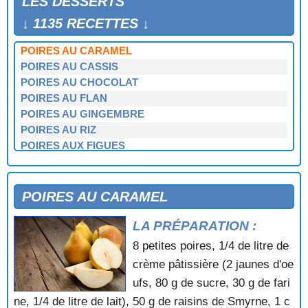
LES DESSERTS
PITHIVIERS
POIRES A LA BORDELAISE
↓ 1135 RECETTES ↓
POIRES ANGEVINE
POIRES AU CARAMEL
POIRES AU CASSIS
POIRES AU CHOCOLAT
POIRES AU FLAN
POIRES AU GINGEMBRE
POIRES AU RIZ
POIRES AUX FIGUES
POIRES AUX FRAMBOISES
POIRES BELLE HELENE
POIRES BRESILIENNES
POIRES AU CARAMEL
POIRES CARAMELISEES A LA CREME
LA PRÉPARATION :
POIRES EN DOME
POIRES EN HABIT
8 petites poires, 1/4 de litre de
POIRES EN HERISSON
crème pâtissière (2 jaunes d'oe
POIRES FLAMBANTES
ufs, 80 g de sucre, 30 g de fari
POIRES POCHEES A LA GELEE DE GROSEILLES
ne, 1/4 de litre de lait), 50 g de raisins de Smyrne, 1 c
POMMES A LA CANNELLE