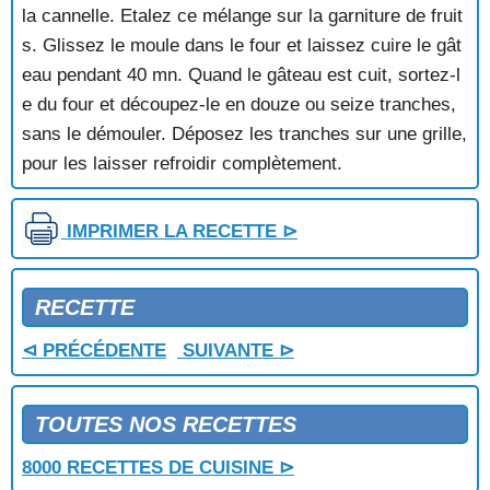
BUCHE DE MARRONS
la cannelle. Etalez ce mélange sur la garniture de fruit
BUCHE DE NOEL
s. Glissez le moule dans le four et laissez cuire le gât
BUCHE GLACEE AU CAFE
eau pendant 40 mn. Quand le gâteau est cuit, sortez-l
BUCHE GLACEE AUX KIWIS
e du four et découpez-le en douze ou seize tranches,
BUCHE MERINGUEE AU CHOCOLAT ET AU CAFE
sans le démouler. Déposez les tranches sur une grille,
CAFE LIEGEOIS
CAKE
pour les laisser refroidir complètement.
CAKE A L'ANIS
CAKE A L'ORANGE
IMPRIMER LA RECETTE ⊳
CAKE A L'ORANGE ET AU YAOURT
CAKE AU CHOCOLAT
CAKE AU CITRON
RECETTE
CAKE AUX FRUITS
CAKE AUX FRUITS SECS
⊲ PRÉCÉDENTE
SUIVANTE ⊳
CAKE AUX NOIX ET AUX PRUNEAUX
CAKE DU CALVADOS
CAKE DUNDEE
TOUTES NOS RECETTES
CAKE ECOSSAIS
CAKE GLACE
8000 RECETTES DE CUISINE ⊳
CANAPES AUX PECHES