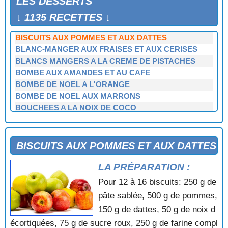
LES DESSERTS
BISCUIT MARBRE AU CHOCOLAT
BISCUIT PRALINE
↓ 1135 RECETTES ↓
BISCUIT ROULE
BISCUITS AUX POMMES ET AUX DATTES
BLANC-MANGER AUX FRAISES ET AUX CERISES
BLANCS MANGERS A LA CREME DE PISTACHES
BOMBE AUX AMANDES ET AU CAFE
BOMBE DE NOEL A L'ORANGE
BOMBE DE NOEL AUX MARRONS
BOUCHEES A LA NOIX DE COCO
BOUILLIE AU CHOCOLAT
BOULE AUX RAISINS
BRANDON NORMAND
BISCUITS AUX POMMES ET AUX DATTES
BRESILIEN
LA PRÉPARATION :
BRESILIENS
BRIOCHE
Pour 12 à 16 biscuits: 250 g de
BRIOCHE A L'ANIS
pâte sablée, 500 g de pommes,
BRIOCHE A L'ORANGE
150 g de dattes, 50 g de noix d
BRIOCHE AU BEURRE
écortiquées, 75 g de sucre roux, 250 g de farine compl
BRIOCHE AUX FRAMBOISES