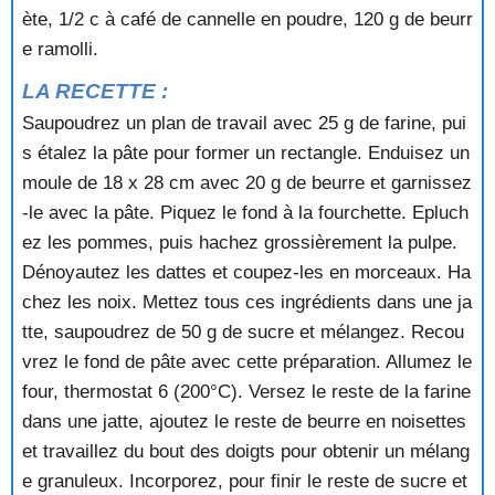
ète, 1/2 c à café de cannelle en poudre, 120 g de beurr
BRIOCHE AUX FRUITS
BRIOCHE AUX POMMES
e ramolli.
BRIOCHE DE NOEL
LA RECETTE :
BRIOCHE FARCIE
BRIOCHE MARBREE
Saupoudrez un plan de travail avec 25 g de farine, pui
BRIOCHE PASCALE
s étalez la pâte pour former un rectangle. Enduisez un
BRIOCHIN AUX FRUITS
moule de 18 x 28 cm avec 20 g de beurre et garnissez
BROWNIES
-le avec la pâte. Piquez le fond à la fourchette. Epluch
BROWNIES AU CHOCOLAT ET AUX AMANDES
ez les pommes, puis hachez grossièrement la pulpe.
BUCHE AU CHOCOLAT ET AUX MARRONS
Dénoyautez les dattes et coupez-les en morceaux. Ha
BUCHE AU CHOCOLAT ET AUX RAISINS SECS
BUCHE AU CHOCOLAT, ORANGE ET GINGEMBRE
chez les noix. Mettez tous ces ingrédients dans une ja
CONFITS
tte, saupoudrez de 50 g de sucre et mélangez. Recou
BUCHE AUX COPEAUX DE CHOCOLAT
vrez le fond de pâte avec cette préparation. Allumez le
BUCHE AUX FRUITS ROUGES
four, thermostat 6 (200°C). Versez le reste de la farine
BUCHE AUX MARRONS
dans une jatte, ajoutez le reste de beurre en noisettes
BUCHE AUX TROIS COULEURS
et travaillez du bout des doigts pour obtenir un mélang
BUCHE BLANCHE
BUCHE BRESILIENNE
e granuleux. Incorporez, pour finir le reste de sucre et