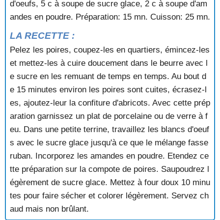
d'oeufs, 5 c à soupe de sucre glace, 2 c à soupe d'am
COUPES BOURBON
COUPES D'AUTOMNE
andes en poudre. Préparation: 15 mn. Cuisson: 25 mn.
COUPES DE BANANES MOUSSEUSES
LA RECETTE :
COUPES DE RAISINS AU YAOURT
COUPES DE RHUBARBE
Pelez les poires, coupez-les en quartiers, émincez-les
COUPES GLACEES AU RAISIN
et mettez-les à cuire doucement dans le beurre avec l
COUPES ORANGE CITRON
e sucre en les remuant de temps en temps. Au bout d
COURONNE A LA CHANTILLY AU CHOCOLAT
e 15 minutes environ les poires sont cuites, écrasez-l
COURONNE AMANDORANGE
es, ajoutez-leur la confiture d'abricots. Avec cette prép
COURONNE AMBREE AUX POMMES
aration garnissez un plat de porcelaine ou de verre à f
COURONNE AU CHOCOLAT
COURONNE AU CHOCOLAT ET AUX CERISES
eu. Dans une petite terrine, travaillez les blancs d'oeuf
COURONNE AU SUCRE CANDI
s avec le sucre glace jusqu'à ce que le mélange fasse
COURONNE DE RIZ AUX PRUNEAUX
ruban. Incorporez les amandes en poudre. Etendez ce
COURONNE DE SEMOULE AUX POIRES
tte préparation sur la compote de poires. Saupoudrez l
COURONNE DE SEMOULE AUX QUETSCHES
égèrement de sucre glace. Mettez à four doux 10 minu
COURONNE DE SEMOULE AVEC CREME AU CITRON
tes pour faire sécher et colorer légèrement. Servez ch
COURONNE FARCIE
COURONNE FEUILLETEE AUX NOIX
aud mais non brûlant.
COURONNE GLACEE AUX FRAISES