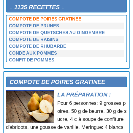
COMPOTE DE PECHES AUX CASSIS
↓ 1135 RECETTES ↓
COMPOTE DE PECHES ROSEE
COMPOTE DE POIRES GRATINEE
COMPOTE DE PRUNES
COMPOTE DE QUETSCHES AU GINGEMBRE
COMPOTE DE RAISINS
COMPOTE DE RHUBARBE
CONDE AUX POMMES
CONFIT DE POMMES
CORBEILLES AUX AMANDES
CORN FLAKES
CORNES DE GAZELLE
COMPOTE DE POIRES GRATINEE
CORNETS AUX MARRONS
LA PRÉPARATION :
COUPE AURORE
COUPE AUX MYRTILLES
Pour 6 personnes: 9 grosses p
COUPE CALIFORNIENNE
oires, 50 g de beurre, 30 g de s
COUPE FRAMBOISEE
ucre, 4 c à soupe de confiture
COUPE LIEGEOISE
d'abricots, une gousse de vanille. Meringue: 4 blancs
COUPE VIGNERONNE