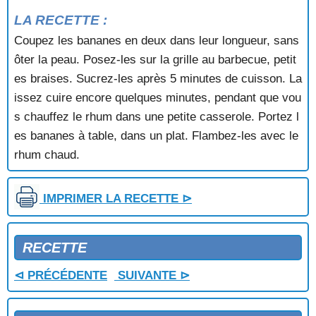
BAVAROIS AUX NOISETTES
LA RECETTE :
BEIGNETS AUX BANANES
Coupez les bananes en deux dans leur longueur, sans
BEIGNETS AUX FLEURS D'ACACIA
ôter la peau. Posez-les sur la grille au barbecue, petit
BEIGNETS AUX POMMES
BEIGNETS AUX POMMES ET AUX FRUITS
es braises. Sucrez-les après 5 minutes de cuisson. La
BEIGNETS D'ANANAS
issez cuire encore quelques minutes, pendant que vou
BEIGNETS DE POTIMARRON
s chauffez le rhum dans une petite casserole. Portez l
BEIGNETS GLACES A L'ORANGE
es bananes à table, dans un plat. Flambez-les avec le
BEIGNETS SOUFFLES
rhum chaud.
BISCUIT AU MARC
BISCUIT AUX AMANDES CARAMELISEES
BISCUIT AUX MIRABELLES
IMPRIMER LA RECETTE ⊳
BISCUIT DE SAVOIE
BISCUIT DE SAVOIE A LA CREME DE MARRONS
BISCUIT LORRAIN
RECETTE
BISCUIT MARBRE AU CHOCOLAT
BISCUIT PRALINE
⊲ PRÉCÉDENTE
SUIVANTE ⊳
BISCUIT ROULE
BISCUITS AUX POMMES ET AUX DATTES