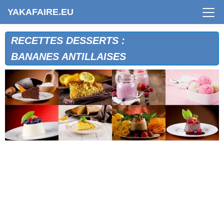
YAKAFAIRE.EU
RECETTES DESSERTS :
BANANES ANTILLAISES
ABRICOTS A LA CANNELLE
ABRICOTS A LA CREME
ABRICOTS A L'ALSACIENNE
ABRICOTS A L'ANGLAISE
ABRICOTS CONDE
ALCAZAR A LA FRAMBOISE