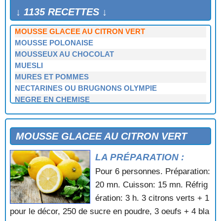
MOUSSE EXOTIQUE
↓ 1135 RECETTES ↓
MOUSSE FRAMBOISE CHOCOLAT
MOUSSE GLACEE AU CITRON VERT
MOUSSE POLONAISE
MOUSSEUX AU CHOCOLAT
MUESLI
MURES ET POMMES
NECTARINES OU BRUGNONS OLYMPIE
NEGRE EN CHEMISE
NOISETTES ENROBEES
NOIX AU CAFE
NOIX AU CHOCOLAT
MOUSSE GLACEE AU CITRON VERT
NOIX DU BRESIL CHOCOLATEES
LA PRÉPARATION :
NOUGATINE GLACEE A LA MANDARINE IMPERIALE
OEUFS A LA NEIGE
Pour 6 personnes. Préparation:
OEUFS A LA NEIGE AU COULIS DE FRAISES
20 mn. Cuisson: 15 mn. Réfrig
OEUFS AU NID
ération: 3 h. 3 citrons verts + 1
OMELETTE AU CHOCOLAT
pour le décor, 250 de sucre en poudre, 3 oeufs + 4 bla
OMELETTE AUX ABRICOTS