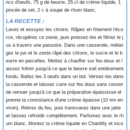
ncs d'oeufs, 75 g de beurre, 25 cl de crème liquide, 1
OMELETTE AUX CERISES
OMELETTE AUX FRAMBOISES
pincée de sel, 2 c à soupe de rhum blanc.
OMELETTE COMME SOUS LES TROPIQUES
LA RECETTE :
OMELETTE FLAMBEE
OMELETTE FLAMBEE A LA CONFITURE
Lavez et essuyez les citrons. Râpez en finement l'éco
OMELETTE FLAMBEE AUX FRAISES
rce, récupérez ce zeste, puis pressez-les et filtrez le j
OMELETTE GOURMANDISE
us à travers une passoire. Dans une casserole, mélan
OMELETTE MACEDOINE
gez le jus et le zeste râpé des citrons, le sucre et le b
OMELETTE NORVEGIENNE
eurre en parcelles. Mettez à chauffer sur feu doux et l
OMELETTE ROUENNAISE
aissez frémir jusqu'à ce que le beurre soit entièrement
OMELETTE SOUFFLEE AUX FRAISES
OPERA
fondu. Ballez les 3 oeufs dans un bol. Versez-les dans
ORANGES A LA CANNELLE
la casserole et laissez cuire sur feu doux sans cesser
ORANGES A LA GLACE VANILLE
de remuer jusqu'à ce que la préparation épaississe et
ORANGES AU SIROP
prenne la consistance d'une crème épaisse (10 mn en
ORANGES FARCIES AU FROMAGE BLANC
viron). Relirez du feu, puis transvasez dans une jatte
ORANGES FOURREES
et laissez refroidir complètement. Parfumez avec le rh
ORANGES GIVREES
ORANGES GLACEES
um blanc. Montez la crème liquide en Chantilly et inco
ORANGES MEDICIS