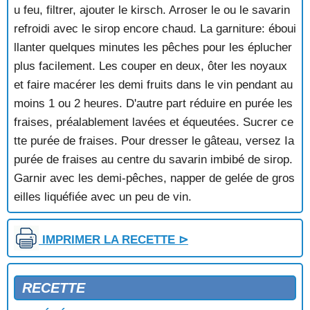
SOUFFLE A L'ORANGE
u feu, filtrer, ajouter le kirsch. Arroser le ou le savarin
SOUFFLE A L'ORANGE ET AUX NOISETTES
refroidi avec le sirop encore chaud. La garniture: éboui
SOUFFLE AU CHOCOLAT
llanter quelques minutes les pêches pour les éplucher
SOUFFLE AU CITRON
plus facilement. Les couper en deux, ôter les noyaux
SOUFFLE AUX BANANES
et faire macérer les demi fruits dans le vin pendant au
SOUFFLE AUX FRAISES
SOUFFLE AUX MARRONS
moins 1 ou 2 heures. D'autre part réduire en purée les
SOUFFLE AUX PECHES
fraises, préalablement lavées et équeutées. Sucrer ce
SOUFFLE AUX PRUNEAUX
tte purée de fraises. Pour dresser le gâteau, versez Ia
SOUFFLE FROID AU CITRON
purée de fraises au centre du savarin imbibé de sirop.
SOUFFLE FROID AUX MARRONS GLACES
Garnir avec les demi-pêches, napper de gelée de gros
SOUFFLE GLACE A LA CLEMENTINE
SOUFFLE GLACE A L'ORANGE
eilles liquéfiée avec un peu de vin.
STRUDEL AUX CERISES
SUCCES
IMPRIMER LA RECETTE ⊳
SUCCES PRALINE
SUPREME AUX MARRONS
SURPRISES AUX POMMES
RECETTE
TARTE A LA BANANE
TARTE A LA CONFITURE AUX AMANDES