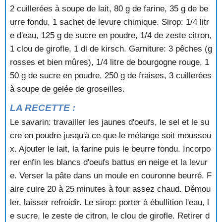
2 cuillerées à soupe de lait, 80 g de farine, 35 g de be
SORBET AU CITRON
SORBET AU CITRON VERT
urre fondu, 1 sachet de levure chimique. Sirop: 1/4 litr
SORBET AU JUS DE RAISIN
e d'eau, 125 g de sucre en poudre, 1/4 de zeste citron,
SORBET AU MELON
1 clou de girofle, 1 dl de kirsch. Garniture: 3 pêches (g
SORBET AU PAMPLEMOUSSE
rosses et bien mûres), 1/4 litre de bourgogne rouge, 1
SORBET AU THE VERT
50 g de sucre en poudre, 250 g de fraises, 3 cuillerées
SORBET AUX FRAISES
à soupe de gelée de groseilles.
SORBET AUX GROSEILLES
SORBET AUX KIWIS ET A L'ORANGE
LA RECETTE :
SORBET AUX LITCHIS
Le savarin: travailler les jaunes d'oeufs, le sel et le su
SORBET AUX MANDARINES
SORBET AUX PECHES
cre en poudre jusqu'à ce que le mélange soit mousseu
SORBET AUX PECHES DE VIGNE
x. Ajouter le lait, la farine puis le beurre fondu. Incorpo
SORBET AUX POIRES SAUCE AU CHOCOLAT
rer enfin les blancs d'oeufs battus en neige et la levur
SORBET AUX REINES CLAUDE
e. Verser la pâte dans un moule en couronne beurré. F
SORBET EXOTIQUE
aire cuire 20 à 25 minutes à four assez chaud. Démou
SORBET FRAMBOISE A LA CREME PATISSIERE
ler, laisser refroidir. Le sirop: porter à ébullition l'eau, l
SORBET GLACE AU CHAMPAGNE
SOUFFLE A LA CONFITURE
e sucre, le zeste de citron, le clou de girofle. Retirer d