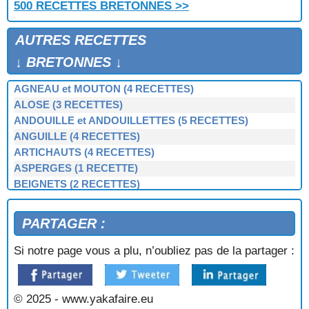
500 RECETTES BRETONNES >>
AUTRES RECETTES
↓ BRETONNES ↓
AGNEAU et MOUTON (4 RECETTES)
ALOSE (3 RECETTES)
ANDOUILLE et ANDOUILLETTES (5 RECETTES)
ANGUILLE (4 RECETTES)
ARTICHAUTS (4 RECETTES)
ASPERGES (1 RECETTE)
BEIGNETS (2 RECETTES)
BERNIQUE, PATELLE, BERNICLE (4 RECETTES)
BIGORNEAUX (1 RECETTE)
PARTAGER :
BIGUENÉE (1 RECETTE)
BOEUF (3 RECETTES)
Si notre page vous a plu, n’oubliez pas de la partager :
BOUDIN NOIR et BLANC (3 RECETTES)
BOUILLIES (2 RECETTES)
BROCOLIS, CHOUX-VERTS (3 RECETTES)
© 2025 - www.yakafaire.eu