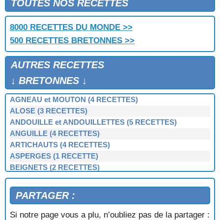
TOUTES NOS RECETTES
8000 RECETTES DU MONDE >>
500 RECETTES BRETONNES >>
AUTRES RECETTES
↓ BRETONNES ↓
AGNEAU et MOUTON (4 RECETTES)
ALOSE (3 RECETTES)
ANDOUILLE et ANDOUILLETTES (5 RECETTES)
ANGUILLE (4 RECETTES)
ARTICHAUTS (4 RECETTES)
ASPERGES (1 RECETTE)
BEIGNETS (2 RECETTES)
BERNIQUE, PATELLE, BERNICLE (4 RECETTES)
BIGORNEAUX (1 RECETTE)
PARTAGER :
BIGUENÉE (1 RECETTE)
BOEUF (3 RECETTES)
Si notre page vous a plu, n’oubliez pas de la partager :