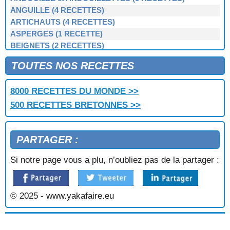
ANGUILLE (4 RECETTES)
ARTICHAUTS (4 RECETTES)
ASPERGES (1 RECETTE)
BEIGNETS (2 RECETTES)
BERNIQUE, PATELLE, BERNICLE (4 RECETTES)
TOUTES NOS RECETTES
BIGORNEAUX (1 RECETTE)
BIGUENÉE (1 RECETTE)
8000 RECETTES DU MONDE >>
BOEUF (3 RECETTES)
500 RECETTES BRETONNES >>
BOUDIN NOIR et BLANC (3 RECETTES)
BOUILLIES (2 RECETTES)
BROCOLIS, CHOUX-VERTS (3 RECETTES)
PARTAGER :
BULOTS, BUCCINS (2 RECETTES)
CAILLETTES (1 RECETTE)
Si notre page vous a plu, n’oubliez pas de la partager :
CAKE BRETON (1 RECETTE)
CARAMEL BEURRE SALÉ (1 RECETTE)
CARRELETS (1 RECETTE)
© 2025 - www.yakafaire.eu
CÈPES À LA BRETONNE (1 RECETTE)
CHAMPIGNONS (7 RECETTES)
CHOU-FLEUR (6 RECETTES)