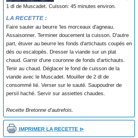
CASSE RENNAISE Pour 12 bons appétits
1 dl de Muscadet. Cuisson: 45 minutes environ.
CHATEAUBRIAND GRILLÉ
LA RECETTE :
CHOTENN BIGOUDENN
CIVET DE CORMORAN (Ile de Sein)
Faire sauter au beurre 'les morceaux d'agneau.
CÔTELETTES D'AGNEAU AU JAMBON FUMÉ
Assaisonner. Terminer doucement la cuisson. D'autre
CÔTELETTES DE PIGEONS (RENNES)
part, étuver au beurre les fonds d'artichauts coupés en
CÔTELETTES DE VEAU A LA NANTAISE
dés ou escalopés. Dresser la viande sur un plat
DINDE A LA MODE DE HAUTE-BRETAGNE
chaud. Garnir d'une couronne de fonds d'artichauts.
ÉPAULE DE CHEVAL AU MUSCADET
Tenir au chaud. Déglacer le fond de cuisson de la
ESCALOPES VIVIANE SUR CANAPÉS
FILET A LA FONDUE MATIGNON
viande avec le Muscadet. Mouiller de 2 dl de
FRAISE DE VEAU DOL (Ille-et-Vilaine)
consommé lié. Verser sur le sauté. Saupoudrer de
FRICASSÉE DE MARCASSIN A LA MODE DE
persil haché. Servir sur assiettes chaudes.
PAIMPONT
GIBELOTTE DE BOEUF (Rennes)
Recette Bretonne d’autrefois.
GIBELOTTE RENNAISE AUX CHATAIGNES
GIGOT D'AGNEAU A LA BRETONNE
GRAS-DOUBLE A LA NANTAISE
IMPRIMER LA RECETTE ⊳
JAMBON A LA BROCHE (fumé ou non fumé)