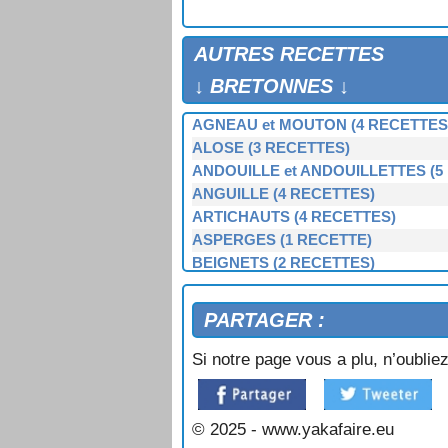
PÂTÉ D'ORMÉES (Saint-Malo)
PIEUVRE A LA COCOTTE
PIEUVRE EN SALADE
AUTRES RECETTES
RAGOÛT D'ORMEAUX A LA DINA
↓ BRETONNES ↓
RAMEQUINS DE FRUITS DE MER (
SALADE DE HOMARD A LA DINA
AGNEAU et MOUTON (4 RECETTES
TIMBALE DE FRUITS DE MER
ALOSE (3 RECETTES)
ANDOUILLE et ANDOUILLETTES (5
ANGUILLE (4 RECETTES)
ARTICHAUTS (4 RECETTES)
ASPERGES (1 RECETTE)
BEIGNETS (2 RECETTES)
BERNIQUE, PATELLE, BERNICLE (
BIGORNEAUX (1 RECETTE)
PARTAGER :
BIGUENÉE (1 RECETTE)
BOEUF (3 RECETTES)
Si notre page vous a plu, n’oubliez
BOUDIN NOIR et BLANC (3 RECET
BOUILLIES (2 RECETTES)
BROCOLIS, CHOUX-VERTS (3 REC
© 2025 - www.yakafaire.eu
BULOTS, BUCCINS (2 RECETTES)