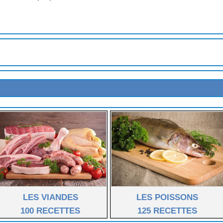
EVRE
te 1)
te 2)
IGNON (au cari)
ISE
Quimper)
u froid)
LES VIANDES
LES POISSONS
100 RECETTES
125 RECETTES