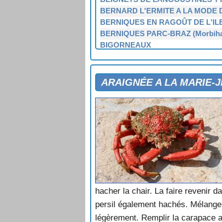
BERNARD L'ERMITE A LA MODE
BERNIQUES EN RAGOÛT DE L'ILE
BERNIQUES PARC-BRAZ (Morbih
BIGORNEAUX
BOUCHÉES FRÉHEL AUX FRUITS
BROCHETTES TY BUGALÉ (Conca
BUCCINS AU MUSCADET (Cornouai
ARAIGNÉE A LA MARIE-J
CANAPÉS A LA SAINT-ENOGAT
CIVET DU PÊCHEUR De Dinard à Sa
CONSERVE D'ORMÉES
COQUES OU RIGADEAUX (au natu
COQUILLES A LA BOURGEOISE
COQUILLES A LA KARABASENN
COQUILLES FARCIES
COQUILLES MALOUINES
COQUILLES MARINIERES
hacher la chair. La faire revenir da
CRABE A LA BRETONNE (Saint-Ma
persil également hachés. Mélanger
CRABE GRATINÉ A LA MODE DE 
CREVETTES
légèrement. Remplir la carapace a