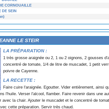
 DE CORNOUAILLE
 DE SEIN
an)
 DE MER
rneau)
lle)
EANNE LE STEIR
int-Jacut
LA PRÉPARATION :
1 très grosse araignée ou 2, 1 ou 2 oignons, 2 gousses d'ai
rel)
concentré de tomate, 1/4 de litre de muscadet, 1 petit verr
poivre de Cayenne.
LA RECETTE :
Faire cuire l'araignée. Egoutter. Vider entièrement, ainsi q
ns l'huile. Verser l'alcool, flamber. Faire revenir dans une autr
lo)
 avec la chair. Ajouter le muscadet et le concentré de tomat
SAINT-MALO
vec cette préparation. Servir très chaud.