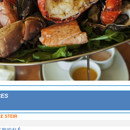
CES
E STEIR
Y BUGALÉ