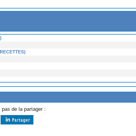
RDAISE
Quimper)
RDAISE
)
 RECETTES)
4 RECETTES)
 pas de la partager :
TES)
ETTES)