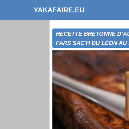
YAKAFAIRE.EU
RECETTE BRETONNE D’AU
FARS SAC'H DU LÉON AU