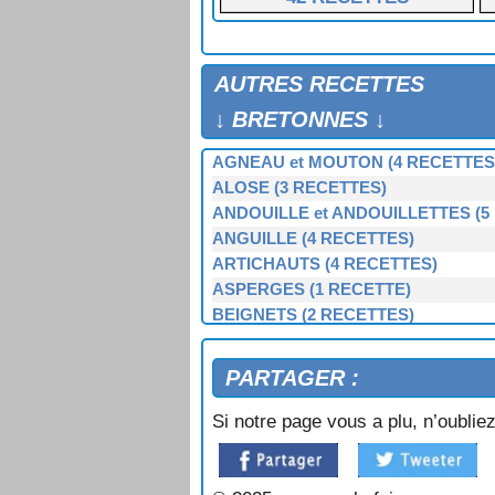
AUTRES RECETTES
↓ BRETONNES ↓
AGNEAU et MOUTON (4 RECETTES
ALOSE (3 RECETTES)
ANDOUILLE et ANDOUILLETTES (5
ANGUILLE (4 RECETTES)
ARTICHAUTS (4 RECETTES)
ASPERGES (1 RECETTE)
BEIGNETS (2 RECETTES)
BERNIQUE, PATELLE, BERNICLE (
BIGORNEAUX (1 RECETTE)
PARTAGER :
BIGUENÉE (1 RECETTE)
BOEUF (3 RECETTES)
Si notre page vous a plu, n’oubliez
BOUDIN NOIR et BLANC (3 RECET
BOUILLIES (2 RECETTES)
BROCOLIS, CHOUX-VERTS (3 REC