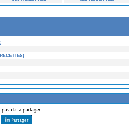
)
 RECETTES)
4 RECETTES)
 pas de la partager :
TES)
ETTES)