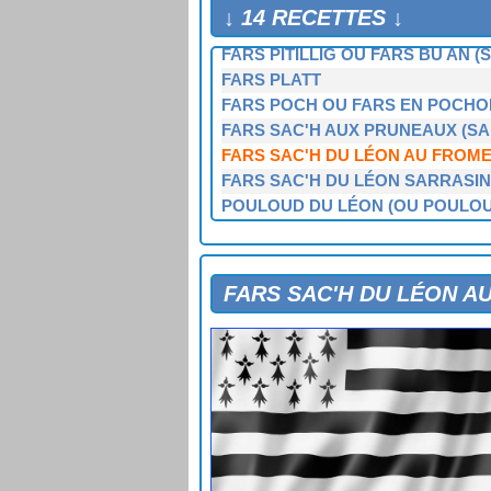
FARS GWINIZ DU DE SAINT-THÉ
↓ 14 RECETTES ↓
FARS OALED D'OUESSANT
FARS PITILLIG OU FARS BU AN (St
FARS PLATT
FARS POCH OU FARS EN POCHO
FARS SAC'H AUX PRUNEAUX (SA
FARS SAC'H DU LÉON AU FROME
FARS SAC'H DU LÉON SARRASIN
POULOUD DU LÉON (OU POULOU
FARS SAC'H DU LÉON A