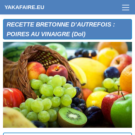
YAKAFAIRE.EU
RECETTE BRETONNE D’AUTREFOIS :
POIRES AU VINAIGRE (Dol)
CONFITURE DE BAIES D'AUBÉPINE (Quiberon)
CONFITURE DE CAROTTES (Vannes)
COUPE DE FRAISES DES BOIS
CROUTES AUX FIGUES FRAICHES (St-Briac - St-
Lunaire)
CROUTONS DE BADIES (Ille-et-Vilaine)
D'AU RÉSINAIE DE LA SICAUDAIS
GATEAU AUX MARRONS
GATEAU DE FIGUES FRAICHES (St-Briac - St-Lunaire)
GATEAU DE MARRONS AU CHOCOLAT
GRANDS BEIGNETS DE LOUANNEC (Trégor)
GRANDS BEIGNETS DE TRÉGUIER
LA POMMÉE BRETONNE (Mordelles - Ille-et-Vilaine)