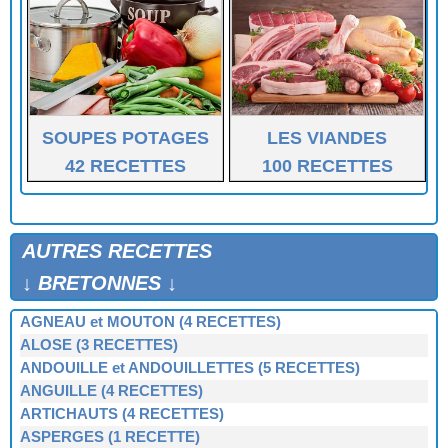
SOUPES POTAGES
LES VIANDES
42 RECETTES
100 RECETTES
AUTRES RECETTES
↓ BRETONNES ↓
AGNEAU et MOUTON (4 RECETTES)
ALOSE (3 RECETTES)
ANDOUILLE et ANDOUILLETTES (5 RECETTES)
ANGUILLE (4 RECETTES)
ARTICHAUTS (4 RECETTES)
ASPERGES (1 RECETTE)