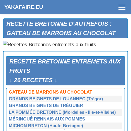
YAKAFAIRE.EU
RECETTE BRETONNE D’AUTREFOIS :
CONFITURE DE BAIES D'AUBÉPINE (Quiberon)
GATEAU DE MARRONS AU CHOCOLAT
CONFITURE DE CAROTTES (Vannes)
COUPE DE FRAISES DES BOIS
CROUTES AUX FIGUES FRAICHES (St-Briac - St-
Lunaire)
RECETTE BRETONNE ENTREMETS AUX
CROUTONS DE BADIES (Ille-et-Vilaine)
FRUITS
D'AU RÉSINAIE DE LA SICAUDAIS
GATEAU AUX MARRONS
↓ 26 RECETTES ↓
GATEAU DE FIGUES FRAICHES (St-Briac - St-Lunaire)
GATEAU DE MARRONS AU CHOCOLAT
GRANDS BEIGNETS DE LOUANNEC (Trégor)
GRANDS BEIGNETS DE TRÉGUIER
LA POMMÉE BRETONNE (Mordelles - Ille-et-Vilaine)
MÉRINGUÉ RENNAIS AUX POMMES
MICHON BRETON (Haute-Bretagne)