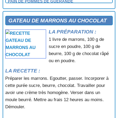
PAIN DE POMMES DE GUÉRANDE
PAIN DE POMMES DE MESSAC (Ille-et-Vilaine)
PÂTE BRISÉE POUR TARTES (Sucrée ou non sucrée)
POIRES AU VINAIGRE (Dol)
GATEAU DE MARRONS AU CHOCOLAT
POMMES A L'EAU-DE- VIE (Haute-Bretagne)
LA PRÉPARATION :
POMMES A LA POÊLE (Haute-Bretagne)
POMMES AU CHOU CHEN
1 livre de marrons, 100 g de
POMMES BONNE FEMME (bords de la Rance)
sucre en poudre, 100 g de
POMMES EN COCOTTE (Pays nantais)
beurre, 100 g de chocolat râpé
POMMES MAM-GOZ (Cornouaille)
ou en poudre.
PUNS AR GARANTEZ AUX FRAISES
SOUFFLÉ PLOUGASTEL (cuisine bourgeoise)
LA RECETTE :
TARTE DE MA FERMIÈRE (Pays de Rennes)
Préparer les marrons. Egoutter, passer. Incorporer à
cette purée sucre, beurre, chocolat. Travailler pour
avoir une crème très homogène. Verser dans un
moule beurré. Mettre au frais 12 heures au moins.
Démouler.