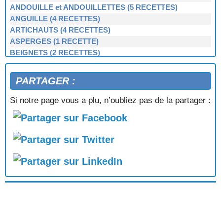
ANDOUILLE et ANDOUILLETTES (5 RECETTES)
ANGUILLE (4 RECETTES)
ARTICHAUTS (4 RECETTES)
ASPERGES (1 RECETTE)
BEIGNETS (2 RECETTES)
BERNIQUE, PATELLE, BERNICLE (4 RECETTES)
BIGORNEAUX (1 RECETTE)
PARTAGER :
BIGUENÉE (1 RECETTE)
BOEUF (3 RECETTES)
Si notre page vous a plu, n’oubliez pas de la partager :
BOUDIN NOIR et BLANC (3 RECETTES)
BOUILLIES (2 RECETTES)
BROCOLIS, CHOUX-VERTS (3 RECETTES)
BULOTS, BUCCINS (2 RECETTES)
CAILLETTES (1 RECETTE)
CAKE BRETON (1 RECETTE)
CARAMEL BEURRE SALÉ (1 RECETTE)
CARRELETS (1 RECETTE)
CÈPES À LA BRETONNE (1 RECETTE)
CHAMPIGNONS (7 RECETTES)