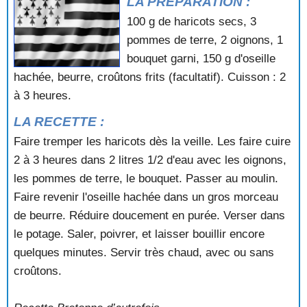
LA PRÉPARATION :
SOUPE DES CORSAIRES
100 g de haricots secs, 3
SOUPE DES JAGUINS (Saint-Jacut-de-la-Mer)
pommes de terre, 2 oignons, 1
SOUPE DES PIRATES
bouquet garni, 150 g d'oseille
SOUPE DOUARNENISTE
SOUPE DOUARNENISTE AUX SARDINES
hachée, beurre, croûtons frits (facultatif). Cuisson : 2
SOUPE DU PAUVRE (Haute-Bretagne)
à 3 heures.
SOUPE LORIENTAISE
LA RECETTE :
SOUPE MORDELLAISE
SOUPE SAINT-BRIAC AUX MOULES (Ille-et- Vilaine)
Faire tremper les haricots dès la veille. Les faire cuire
VELOUTÉ JOHNNY AUX OIGNONS DE ROSCOFF
2 à 3 heures dans 2 litres 1/2 d'eau avec les oignons,
les pommes de terre, le bouquet. Passer au moulin.
Faire revenir l'oseille hachée dans un gros morceau
de beurre. Réduire doucement en purée. Verser dans
le potage. Saler, poivrer, et laisser bouillir encore
quelques minutes. Servir très chaud, avec ou sans
croûtons.