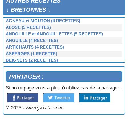
AUTRES RECETTES
↓ BRETONNES ↓
AGNEAU et MOUTON (4 RECETTES)
ALOSE (3 RECETTES)
ANDOUILLE et ANDOUILLETTES (5 RECETTES)
ANGUILLE (4 RECETTES)
ARTICHAUTS (4 RECETTES)
ASPERGES (1 RECETTE)
BEIGNETS (2 RECETTES)
BERNIQUE, PATELLE, BERNICLE (4 RECETTES)
BIGORNEAUX (1 RECETTE)
PARTAGER :
BIGUENÉE (1 RECETTE)
BOEUF (3 RECETTES)
Si notre page vous a plu, n’oubliez pas de la partager :
BOUDIN NOIR et BLANC (3 RECETTES)
BOUILLIES (2 RECETTES)
BROCOLIS, CHOUX-VERTS (3 RECETTES)
© 2025 - www.yakafaire.eu
BULOTS, BUCCINS (2 RECETTES)
CAILLETTES (1 RECETTE)
CAKE BRETON (1 RECETTE)