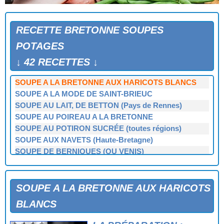
POTAGE FOIRE TEILLOUSE AUX MARRONS DE
REDON
POTAGE NOGUETTE (Saint-Malo)
RECETTE BRETONNE SOUPES
POTAGE NOMINOË (Redon)
POTAGES
POTAGE ROSALIE (La Mézières)
POTAGE ROSCOVITE AU CHOU-FLEUR
↓ 42 RECETTES ↓
POTAGE SAINT-MALO AU CHOU-FLEUR
SOUPE A LA BRETONNE AUX HARICOTS BLANCS
SOUPE A LA MODE DE SAINT-BRIEUC
SOUPE AU LAIT, DE BETTON (Pays de Rennes)
SOUPE AU POIREAU A LA BRETONNE
SOUPE AU POTIRON SUCRÉE (toutes régions)
SOUPE AUX NAVETS (Haute-Bretagne)
SOUPE DE BERNIQUES (OU VENIS)
SOUPE DE CONGRE OU DE JULIENNE (Ile de Sein)
SOUPE DE CRABES
SOUPE DE L'ATLANTIQUE
SOUPE A LA BRETONNE AUX HARICOTS
SOUPE DE LANGOUSTINES À LA MARIE-JEANNE LE
BLANCS
STER
SOUPE DE LARDONS (Haute-Bretagne)