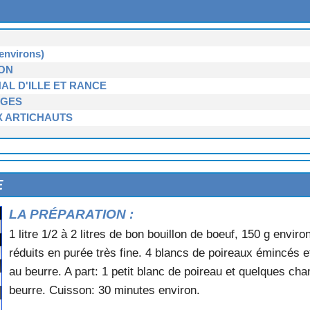
anade)
CONGRE
nvirons)
ON
L D'ILLE ET RANCE
RGES
X ARTICHAUTS
 bourgeoise)
 MARRONS DE REDON
E
LA PRÉPARATION :
FLEUR
1 litre 1/2 à 2 litres de bon bouillon de boeuf, 150 g enviro
FLEUR
réduits en purée très fine. 4 blancs de poireaux émincés
RICOTS BLANCS
au beurre. A part: 1 petit blanc de poireau et quelques c
IEUC
beurre. Cuisson: 30 minutes environ.
 de Rennes)
ONNE