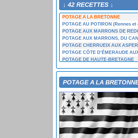
MITON RENNAIS OU MITONNÉE (p
↓ 42 RECETTES ↓
POT-AU-FEU DE LA RANCE AU 
POTAGE A LA BRETONNE
POTAGE AU POTIRON (Rennes et e
POTAGE AUX MARRONS DE RED
POTAGE AUX MARRONS, DU CANA
POTAGE CHERRUEIX AUX ASPE
POTAGE CÔTE D'ÉMERAUDE AU
POTAGE DE HAUTE-BRETAGNE
POTAGE DE L'ARMATEUR (Cuisine
POTAGE FOIRE TEILLOUSE AUX
POTAGE NOGUETTE (Saint-Malo)
POTAGE A LA BRETONN
POTAGE NOMINOË (Redon)
POTAGE ROSALIE (La Mézières)
POTAGE ROSCOVITE AU CHOU-
POTAGE SAINT-MALO AU CHOU-
SOUPE A LA BRETONNE AUX HA
SOUPE A LA MODE DE SAINT-BR
SOUPE AU LAIT, DE BETTON (Pays
SOUPE AU POIREAU A LA BRET