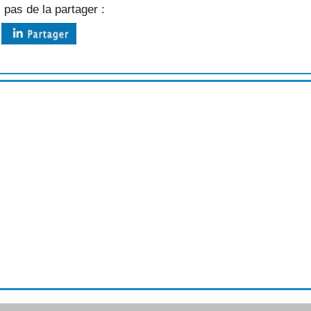
 pas de la partager :
TES)
ETTES)
TTE)
TE)
TE)