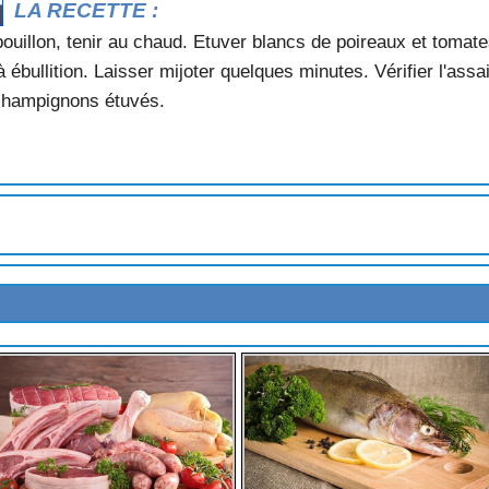
LA RECETTE :
es régions)
ouillon, tenir au chaud. Etuver blancs de poireaux et tomat
gne)
à ébullition. Laisser mijoter quelques minutes. Vérifier l'a
S)
E (Ile de Sein)
s champignons étuvés.
MARIE-JEANNE LE STER
agne)
de-la-Mer)
RDINES
ne)
lle-et- Vilaine)
S DE ROSCOFF