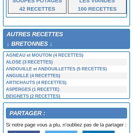
SOUPES POTAGES
LES VIANDES
42 RECETTES
100 RECETTES
AUTRES RECETTES
↓ BRETONNES ↓
AGNEAU et MOUTON (4 RECETTES)
ALOSE (3 RECETTES)
ANDOUILLE et ANDOUILLETTES (5 RECETTES)
ANGUILLE (4 RECETTES)
ARTICHAUTS (4 RECETTES)
ASPERGES (1 RECETTE)
BEIGNETS (2 RECETTES)
BERNIQUE, PATELLE, BERNICLE (4 RECETTES)
BIGORNEAUX (1 RECETTE)
PARTAGER :
BIGUENÉE (1 RECETTE)
BOEUF (3 RECETTES)
Si notre page vous a plu, n’oubliez pas de la partager :
BOUDIN NOIR et BLANC (3 RECETTES)