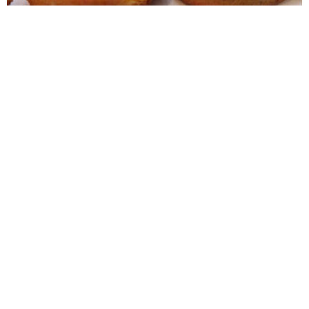
BEIGNETS DU LÉON
BIGOUDENS
BOTTEREAUX (Pays Nantais)
CHOQUARTS D'YFFINIAC (Chocard d'Yffiniac)
CRAQUELINS A LA DINARDAISE
CRAQUELINS A LA SERVANNAISE
CRAQUELINS AUX FRUITS A LA CANCALAISE (tartes)
CRAQUELINS AUX POMMES A LA CANCALAISE
GALETTE BRETONNE
GALETTE BRETONNE (pour les rois)
GALETTE PISSOUSE (Pays de Retz)
GALETTES AU VIN BLANC
GALETTES BRETONNES
GALETTES BRETONNES AUX RAISINS
GALETTES DE FROMENT DE M'me LE DU
GALETTES VANNETAISES
GATEAU BRETON