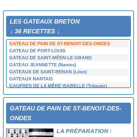
GATEAU BRETON AUX AMANDES
GATEAU BRETON D'HÉLÈNE JÉGADO
GATEAU BRETON DE BERTHE (Loctudy)
LES GATEAUX BRETON
GATEAU BRETON DE FRANÇOISE BOEDEC
GATEAU BRETON DES GRAS (Pleyben - Finistère)
↓ 36 RECETTES ↓
GATEAU DE JAN FOUESNANT
GATEAU DE PAIN DE ST-BENOIT-DES-ONDES
GATEAU DE PORT-LOUIS
GATEAU DE SAINT-MÉEN-LE-GRAND
GATEAU JEANNETTE (Nantes)
GATEAUX DE SAINT-RENAN (Léon)
GATEAUX NANTAIS
GAUFRES DE LA MÈRE ISABELLE (Tréguier)
ILE FLOTTANTE (cuisine classique)
KOUIGN AMANN (Douarnenez)
KOUIGN POD DE GROIX DE M'me JEGO
GATEAU DE PAIN DE ST-BENOIT-DES-
KUIGN CHIDOUARN DE PLOGASTEL
ONDES
KUIGN YEKEL DE LOCTUDY (Kouign yekel)
LE QUATRE-QUARTS DE BERTHE (Loctudy)
LA PRÉPARATION :