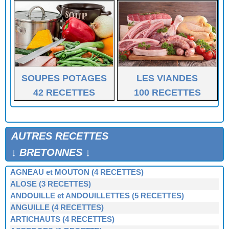
SOUPES POTAGES
LES VIANDES
42 RECETTES
100 RECETTES
AUTRES RECETTES
↓ BRETONNES ↓
AGNEAU et MOUTON (4 RECETTES)
ALOSE (3 RECETTES)
ANDOUILLE et ANDOUILLETTES (5 RECETTES)
ANGUILLE (4 RECETTES)
ARTICHAUTS (4 RECETTES)