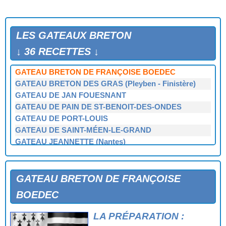
GALETTES DE FROMENT DE M'me LE DU
GALETTES VANNETAISES
GATEAU BRETON
LES GATEAUX BRETON
GATEAU BRETON AUX AMANDES
GATEAU BRETON D'HÉLÈNE JÉGADO
↓ 36 RECETTES ↓
GATEAU BRETON DE BERTHE (Loctudy)
GATEAU BRETON DE FRANÇOISE BOEDEC
GATEAU BRETON DES GRAS (Pleyben - Finistère)
GATEAU DE JAN FOUESNANT
GATEAU DE PAIN DE ST-BENOIT-DES-ONDES
GATEAU DE PORT-LOUIS
GATEAU DE SAINT-MÉEN-LE-GRAND
GATEAU JEANNETTE (Nantes)
GATEAUX DE SAINT-RENAN (Léon)
GATEAUX NANTAIS
GAUFRES DE LA MÈRE ISABELLE (Tréguier)
GATEAU BRETON DE FRANÇOISE
ILE FLOTTANTE (cuisine classique)
BOEDEC
KOUIGN AMANN (Douarnenez)
KOUIGN POD DE GROIX DE M'me JEGO
LA PRÉPARATION :
KUIGN CHIDOUARN DE PLOGASTEL