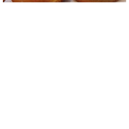
BEIGNETS DU LÉON
BIGOUDENS
BOTTEREAUX (Pays Nantais)
CHOQUARTS D'YFFINIAC (Chocard d'Yffiniac)
CRAQUELINS A LA DINARDAISE
CRAQUELINS A LA SERVANNAISE
CRAQUELINS AUX FRUITS A LA CANCALAISE (tartes)
CRAQUELINS AUX POMMES A LA CANCALAISE
GALETTE BRETONNE
GALETTE BRETONNE (pour les rois)
GALETTE PISSOUSE (Pays de Retz)
GALETTES AU VIN BLANC
GALETTES BRETONNES
GALETTES BRETONNES AUX RAISINS