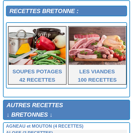
LE QUATRE-QUARTS DE BERTHE (Loctudy)
RECETTES BRETONNE :
SOUPES POTAGES
LES VIANDES
42 RECETTES
100 RECETTES
AUTRES RECETTES
↓ BRETONNES ↓
AGNEAU et MOUTON (4 RECETTES)