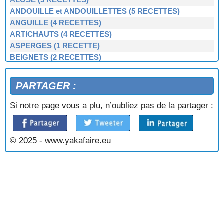
ALOSE (3 RECETTES)
ANDOUILLE et ANDOUILLETTES (5 RECETTES)
ANGUILLE (4 RECETTES)
ARTICHAUTS (4 RECETTES)
ASPERGES (1 RECETTE)
BEIGNETS (2 RECETTES)
BERNIQUE, PATELLE, BERNICLE (4 RECETTES)
BIGORNEAUX (1 RECETTE)
PARTAGER :
BIGUENÉE (1 RECETTE)
BOEUF (3 RECETTES)
Si notre page vous a plu, n’oubliez pas de la partager :
BOUDIN NOIR et BLANC (3 RECETTES)
BOUILLIES (2 RECETTES)
BROCOLIS, CHOUX-VERTS (3 RECETTES)
© 2025 - www.yakafaire.eu
BULOTS, BUCCINS (2 RECETTES)
CAILLETTES (1 RECETTE)
CAKE BRETON (1 RECETTE)
CARAMEL BEURRE SALÉ (1 RECETTE)
CARRELETS (1 RECETTE)
CÈPES À LA BRETONNE (1 RECETTE)
CHAMPIGNONS (7 RECETTES)