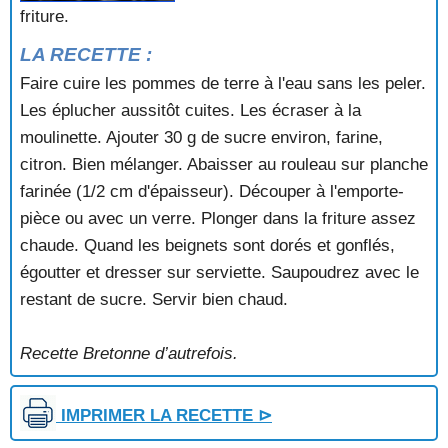
friture.
GATEAU BRETON
GATEAU BRETON AUX AMANDES
LA RECETTE :
GATEAU BRETON D'HÉLÈNE JÉGADO
Faire cuire les pommes de terre à l'eau sans les peler.
GATEAU BRETON DE BERTHE (Loctudy)
Les éplucher aussitôt cuites. Les écraser à la
GATEAU BRETON DE FRANÇOISE BOEDEC
GATEAU BRETON DES GRAS (Pleyben - Finistère)
moulinette. Ajouter 30 g de sucre environ, farine,
GATEAU DE JAN FOUESNANT
citron. Bien mélanger. Abaisser au rouleau sur planche
GATEAU DE PAIN DE ST-BENOIT-DES-ONDES
farinée (1/2 cm d'épaisseur). Découper à l'emporte-
GATEAU DE PORT-LOUIS
pièce ou avec un verre. Plonger dans la friture assez
GATEAU DE SAINT-MÉEN-LE-GRAND
chaude. Quand les beignets sont dorés et gonflés,
GATEAU JEANNETTE (Nantes)
égoutter et dresser sur serviette. Saupoudrez avec le
GATEAUX DE SAINT-RENAN (Léon)
GATEAUX NANTAIS
restant de sucre. Servir bien chaud.
GAUFRES DE LA MÈRE ISABELLE (Tréguier)
ILE FLOTTANTE (cuisine classique)
Recette Bretonne d’autrefois.
KOUIGN AMANN (Douarnenez)
KOUIGN POD DE GROIX DE M'me JEGO
KUIGN CHIDOUARN DE PLOGASTEL
IMPRIMER LA RECETTE ⊳
KUIGN YEKEL DE LOCTUDY (Kouign yekel)