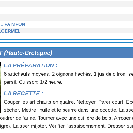
DE PAIMPON
PLOERMEL
e froid)
e-Bretagne)
(Haute-Bretagne)
LA PRÉPARATION :
Bretagne)
6 artichauts moyens, 2 oignons hachés, 1 jus de citron, sel,
Rennes)
persil. Cuisson: 1/2 heure.
LA RECETTE :
Couper les artichauts en quatre. Nettoyer. Parer court. Ebo
sécher. Mettre l'huile et le beurre dans une cocotte. Laisse
poudrer de farine. Tourner avec une cuillère de bois. Arroser
aigre). Laisser mijoter. Vérifier l'assaisonnement. Dresser su