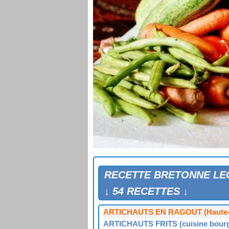
ARTICHAUTS "A MA FAÇON"
ARTICHAUTS A LA BRETONNE
RECETTE BRETONNE L
ARTICHAUTS A LA RENNAISE
ARTICHAUTS CÔTE D'ÉMERAUD
↓ 54 RECETTES ↓
ARTICHAUTS DU JARDINIER (Haut
ARTICHAUTS EN RAGOUT (Haute-
ARTICHAUTS FRITS (cuisine bourg