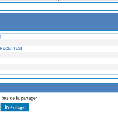
ES AU LARD
)
RE
TICHAUTS
 RECETTES)
4 RECETTES)
 pas de la partager :
TES)
ETTES)