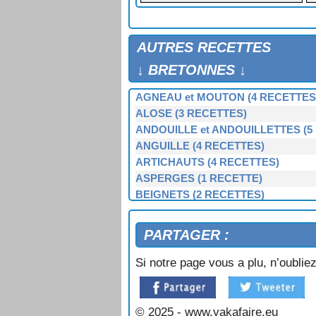
POMMES DE TERRE NANTAISES
PURÉE BRETONNE
RAGOÛT DE MARRONS (DOL)
AUTRES RECETTES
SALADE DE LAITUE SUCRÉE
↓ BRETONNES ↓
SALADE DE PISSENLITS SAUVAG
SAUCE TOMATE EN CONSERVE
AGNEAU et MOUTON (4 RECETTES
SAUCISSES DE POMMES DE TER
ALOSE (3 RECETTES)
TARTELETTES AUX FONDS D'AR
ANDOUILLE et ANDOUILLETTES (5
TOMATES A LA BRETONNE
ANGUILLE (4 RECETTES)
ARTICHAUTS (4 RECETTES)
ASPERGES (1 RECETTE)
BEIGNETS (2 RECETTES)
BERNIQUE, PATELLE, BERNICLE (
BIGORNEAUX (1 RECETTE)
PARTAGER :
BIGUENÉE (1 RECETTE)
BOEUF (3 RECETTES)
Si notre page vous a plu, n’oubliez
BOUDIN NOIR et BLANC (3 RECET
BOUILLIES (2 RECETTES)
BROCOLIS, CHOUX-VERTS (3 REC
© 2025 - www.yakafaire.eu