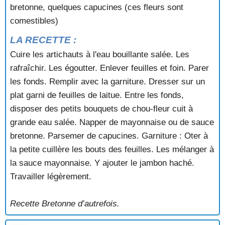
bretonne, quelques capucines (ces fleurs sont
PETITS POIS A LA NANTAISE
POINTES D'ASPERGES A LA CHERRUEIX
comestibles)
POMMES DE TERRE A LA BRETONNE
LA RECETTE :
POMMES DE TERRE AUX OIGNONS Broons
POMMES DE TERRE NANTAISES
Cuire les artichauts à l'eau bouillante salée. Les
PURÉE BRETONNE
rafraîchir. Les égoutter. Enlever feuilles et foin. Parer
RAGOÛT DE MARRONS (DOL)
les fonds. Remplir avec la garniture. Dresser sur un
SALADE DE LAITUE SUCRÉE
plat garni de feuilles de laitue. Entre les fonds,
SALADE DE PISSENLITS SAUVAGES AU LARD
disposer des petits bouquets de chou-fleur cuit à
SAUCE TOMATE EN CONSERVE
grande eau salée. Napper de mayonnaise ou de sauce
SAUCISSES DE POMMES DE TERRE
TARTELETTES AUX FONDS D'ARTICHAUTS
bretonne. Parsemer de capucines. Garniture : Oter à
TOMATES A LA BRETONNE
la petite cuillère les bouts des feuilles. Les mélanger à
la sauce mayonnaise. Y ajouter le jambon haché.
Travailler légèrement.
Recette Bretonne d’autrefois.