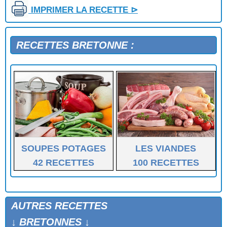
IMPRIMER LA RECETTE ⊳
RECETTES BRETONNE :
SOUPES POTAGES
LES VIANDES
42 RECETTES
100 RECETTES
AUTRES RECETTES
↓ BRETONNES ↓