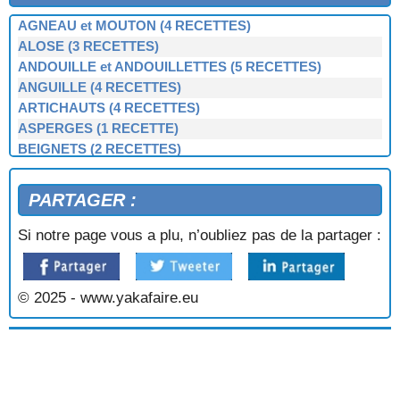
AGNEAU et MOUTON (4 RECETTES)
ALOSE (3 RECETTES)
ANDOUILLE et ANDOUILLETTES (5 RECETTES)
ANGUILLE (4 RECETTES)
ARTICHAUTS (4 RECETTES)
ASPERGES (1 RECETTE)
BEIGNETS (2 RECETTES)
BERNIQUE, PATELLE, BERNICLE (4 RECETTES)
BIGORNEAUX (1 RECETTE)
PARTAGER :
BIGUENÉE (1 RECETTE)
BOEUF (3 RECETTES)
Si notre page vous a plu, n’oubliez pas de la partager :
BOUDIN NOIR et BLANC (3 RECETTES)
BOUILLIES (2 RECETTES)
BROCOLIS, CHOUX-VERTS (3 RECETTES)
© 2025 - www.yakafaire.eu
BULOTS, BUCCINS (2 RECETTES)
CAILLETTES (1 RECETTE)
CAKE BRETON (1 RECETTE)
CARAMEL BEURRE SALÉ (1 RECETTE)
CARRELETS (1 RECETTE)