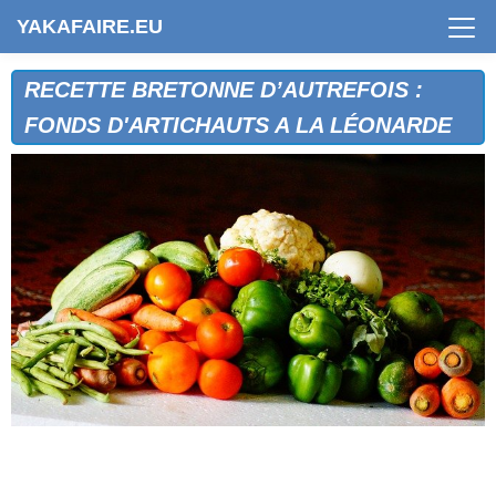
YAKAFAIRE.EU
RECETTE BRETONNE D’AUTREFOIS :
FONDS D'ARTICHAUTS A LA LÉONARDE
ARTICHAUTS "A MA FAÇON"
ARTICHAUTS A LA BRETONNE
ARTICHAUTS A LA RENNAISE
ARTICHAUTS CÔTE D'ÉMERAUDE