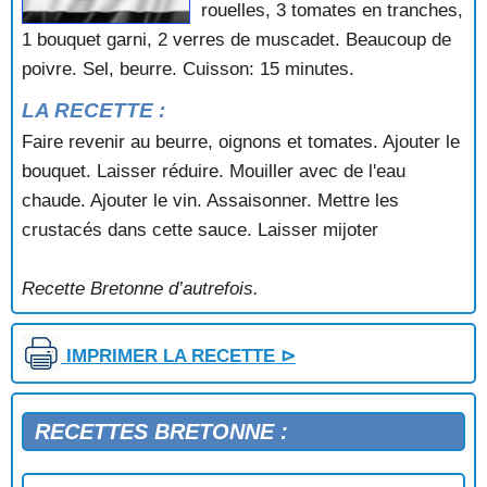
rouelles, 3 tomates en tranches,
CRABE A LA BRETONNE (Saint-Malo)
CRABE GRATINÉ A LA MODE DE SAINT-MALO
1 bouquet garni, 2 verres de muscadet. Beaucoup de
CREVETTES
poivre. Sel, beurre. Cuisson: 15 minutes.
CREVETTES A LA SAINT-MALO
LA RECETTE :
CREVETTES EN SALADE
FRUITS DE MER EN COQUILLES
Faire revenir au beurre, oignons et tomates. Ajouter le
GRATIN DE MOULES DU PENTHIEVRE
bouquet. Laisser réduire. Mouiller avec de l'eau
HOMARD A L'ARMORICAINE (recette 1)
chaude. Ajouter le vin. Assaisonner. Mettre les
HOMARD A L'ARMORICAINE (recette 2)
crustacés dans cette sauce. Laisser mijoter
HOMARD BRETONNE D'EDOUARD NIGNON (au cari)
HOMARD GRILLE A LA CRÈME
HUITRES FARCIES GRATINEES
Recette Bretonne d’autrefois.
LANGOUSTINES
LANGOUSTINES A LA QUIMPÉROISE
IMPRIMER LA RECETTE ⊳
LES COQUILLES D'ANNE-MARIE (Quimper)
MOULES COEURUES
MOULES GLAS-GWER (Plat chaud ou froid)
RECETTES BRETONNE :
MOULES MARINIERES
MOULES SUR CANAPÉS
ORMEAUX AU BEURRE BRETON