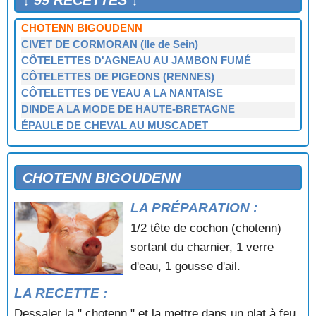
↓ 99 RECETTES ↓
CHATEAUBRIAND GRILLÉ
CHOTENN BIGOUDENN
CIVET DE CORMORAN (Ile de Sein)
CÔTELETTES D'AGNEAU AU JAMBON FUMÉ
CÔTELETTES DE PIGEONS (RENNES)
CÔTELETTES DE VEAU A LA NANTAISE
DINDE A LA MODE DE HAUTE-BRETAGNE
ÉPAULE DE CHEVAL AU MUSCADET
ESCALOPES VIVIANE SUR CANAPÉS
FILET A LA FONDUE MATIGNON
FRAISE DE VEAU DOL (Ille-et-Vilaine)
CHOTENN BIGOUDENN
FRICASSÉE DE MARCASSIN A LA MODE DE
LA PRÉPARATION :
PAIMPONT
GIBELOTTE DE BOEUF (Rennes)
1/2 tête de cochon (chotenn)
GIBELOTTE RENNAISE AUX CHATAIGNES
sortant du charnier, 1 verre
GIGOT D'AGNEAU A LA BRETONNE
d'eau, 1 gousse d'ail.
GRAS-DOUBLE A LA NANTAISE
JAMBON A LA BROCHE (fumé ou non fumé)
LA RECETTE :
JAMBONNEAU A LA NANTAISE
Dessaler la " chotenn " et la mettre dans un plat à feu,