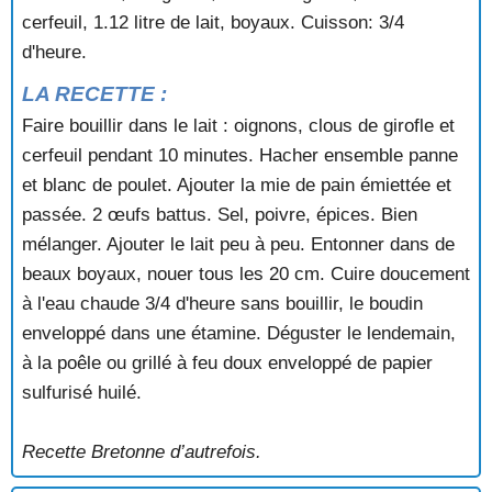
FRICASSÉE DE MARCASSIN A LA MODE DE
cerfeuil, 1.12 litre de lait, boyaux. Cuisson: 3/4
PAIMPONT
d'heure.
GIBELOTTE DE BOEUF (Rennes)
LA RECETTE :
GIBELOTTE RENNAISE AUX CHATAIGNES
GIGOT D'AGNEAU A LA BRETONNE
Faire bouillir dans le lait : oignons, clous de girofle et
GRAS-DOUBLE A LA NANTAISE
cerfeuil pendant 10 minutes. Hacher ensemble panne
JAMBON A LA BROCHE (fumé ou non fumé)
et blanc de poulet. Ajouter la mie de pain émiettée et
JAMBONNEAU A LA NANTAISE
passée. 2 œufs battus. Sel, poivre, épices. Bien
JOUES DE PORC A LA MODE DE TRANS
mélanger. Ajouter le lait peu à peu. Entonner dans de
JUDELLE DES ÉTANGS DE LIFFRÉ AU MUSCADET
KIG SAL ROSTEN Poitrine roulée à la mode
beaux boyaux, nouer tous les 20 cm. Cuire doucement
BIGOUDENN
à l'eau chaude 3/4 d'heure sans bouillir, le boudin
LAPEREAU AUX PRUNEAUX (Haute-Bretagne)
enveloppé dans une étamine. Déguster le lendemain,
LAPIN PARFRAIRE (Bazouges-sous-Hédé)
à la poêle ou grillé à feu doux enveloppé de papier
LAPIN BROCELIANDE
sulfurisé huilé.
LARD NANTAIS
LARD NANTAIS DE LA SICAUDAIS
MANCHONS BROCÉLIANDE
Recette Bretonne d’autrefois.
OIE RÔTIE AUX MARRONS DE REDON