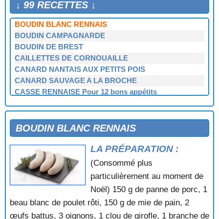
BIGUENÉE DE NANTES
↓ 99 RECETTES ↓
BOUDIN A LA MODE DE RENNES
BOUDIN BLANC RENNAIS
BOUDIN CAMPAGNARDE
BOUDIN DE BREST
CAILLETTES DE CORNOUAILLE
CANARD NANTAIS AUX PETITS POIS
CANARD SAUVAGE A LA BROCHE
CASSE RENNAISE Pour 12 bons appétits
CHATEAUBRIAND GRILLÉ
CHOTENN BIGOUDENN
CIVET DE CORMORAN (Ile de Sein)
BOUDIN BLANC RENNAIS
CÔTELETTES D'AGNEAU AU JAMBON FUMÉ
LA PRÉPARATION :
CÔTELETTES DE PIGEONS (RENNES)
CÔTELETTES DE VEAU A LA NANTAISE
(Consommé plus
DINDE A LA MODE DE HAUTE-BRETAGNE
particulièrement au moment de
ÉPAULE DE CHEVAL AU MUSCADET
Noël) 150 g de panne de porc, 1
ESCALOPES VIVIANE SUR CANAPÉS
beau blanc de poulet rôti, 150 g de mie de pain, 2
FILET A LA FONDUE MATIGNON
œufs battus, 3 oignons, 1 clou de girofle, 1 branche de
FRAISE DE VEAU DOL (Ille-et-Vilaine)